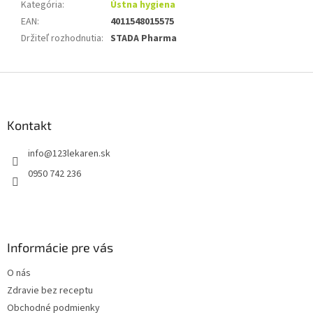
Kategória
:
Ústna hygiena
EAN
:
4011548015575
Držiteľ rozhodnutia
:
STADA Pharma
Z
á
p
ä
Kontakt
t
info
@
123lekaren.sk
i
e
0950 742 236
Informácie pre vás
O nás
Zdravie bez receptu
Obchodné podmienky