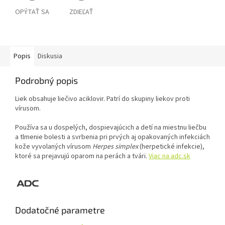
OPÝTAŤ SA
ZDIEĽAŤ
Popis
Diskusia
Podrobný popis
Liek obsahuje liečivo aciklovir. Patrí do skupiny liekov proti
vírusom.
Používa sa u dospelých, dospievajúcich a detí na miestnu liečbu
a tlmenie bolesti a svrbenia pri prvých aj opakovaných infekciách
kože vyvolaných vírusom
Herpes simplex
(herpetické infekcie),
ktoré sa prejavujú oparom na perách a tvári.
Viac na adc.sk
Dodatočné parametre