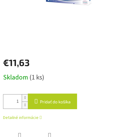
€11,63
Jednotková
Skladom
(1 ks)
cena:
Pridať do košíka
Detailné informácie