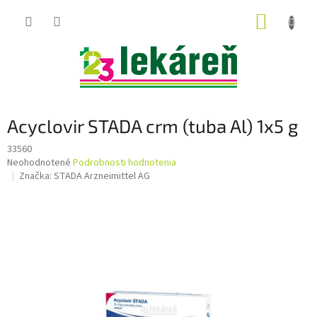
Prejsť
NÁKUP
na
obsah
KOŠÍK
Acyclovir STADA crm (tuba Al) 1x5 g
33560
Priemerné
Neohodnotené
Podrobnosti hodnotenia
hodnotenie
Značka:
STADA Arzneimittel AG
produktu
je
0,0
z
5
hviezdičiek.