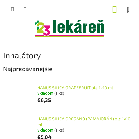
Prejsť
NÁKUP
na
obsah
KOŠÍK
Inhalátory
Najpredávanejšie
HANUS SILICA GRAPEFRUIT ole 1x10 ml
Skladom
(1 ks)
€6,35
HANUS SILICA OREGANO (PAMAJORÁN) ole 1x10
ml
Skladom
(1 ks)
€5,04