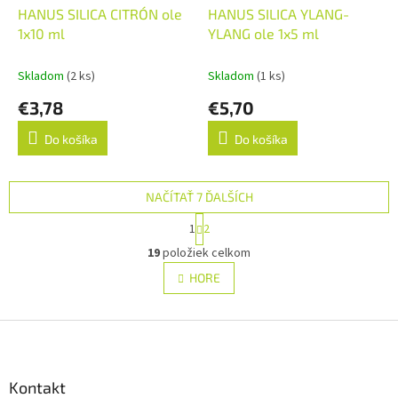
HANUS SILICA CITRÓN ole
HANUS SILICA YLANG-
1x10 ml
YLANG ole 1x5 ml
Skladom
(2 ks)
Skladom
(1 ks)
€3,78
€5,70
Do košíka
Do košíka
NAČÍTAŤ 7 ĎALŠÍCH
S
1
2
t
O
r
19
položiek celkom
v
á
l
HORE
n
á
k
d
o
v
Z
a
a
c
á
n
i
p
i
e
ä
Kontakt
e
p