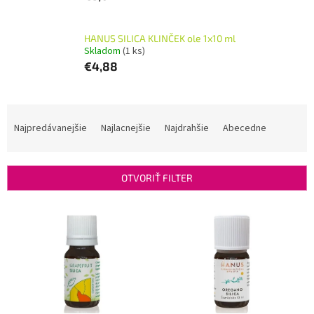
HANUS SILICA KLINČEK ole 1x10 ml
Skladom
(1 ks)
€4,88
R
a
Najpredávanejšie
Najlacnejšie
Najdrahšie
Abecedne
d
e
n
OTVORIŤ FILTER
i
e
V
p
ý
r
p
o
i
d
s
u
p
k
r
t