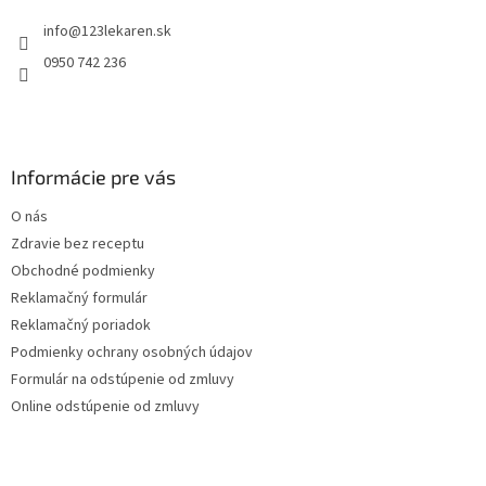
t
r
info
@
123lekaren.sk
i
v
e
k
0950 742 236
y
v
ý
p
i
Informácie pre vás
s
u
O nás
Zdravie bez receptu
Obchodné podmienky
Reklamačný formulár
Reklamačný poriadok
Podmienky ochrany osobných údajov
Formulár na odstúpenie od zmluvy
Online odstúpenie od zmluvy