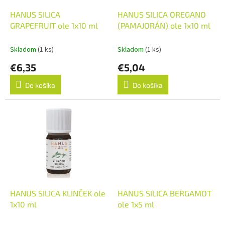
o
o
d
HANUS SILICA
HANUS SILICA OREGANO
v
u
GRAPEFRUIT ole 1x10 ml
(PAMAJORÁN) ole 1x10 ml
k
t
Skladom
(1 ks)
Skladom
(1 ks)
o
€6,35
€5,04
v
Do košíka
Do košíka
HANUS SILICA KLINČEK ole
HANUS SILICA BERGAMOT
1x10 ml
ole 1x5 ml