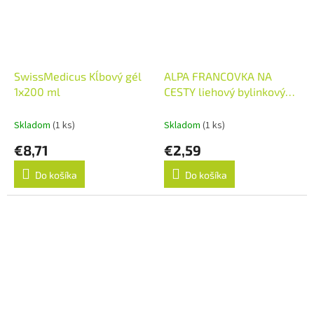
SwissMedicus Kĺbový gél
ALPA FRANCOVKA NA
1x200 ml
CESTY liehový bylinkový
roztok, rozprašovač 1x100
ml
Skladom
(1 ks)
Skladom
(1 ks)
€8,71
€2,59
Do košíka
Do košíka