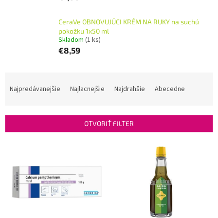
CeraVe OBNOVUJÚCI KRÉM NA RUKY na suchú
pokožku 1x50 ml
Skladom
(1 ks)
€8,59
R
a
Najpredávanejšie
Najlacnejšie
Najdrahšie
Abecedne
d
e
n
OTVORIŤ FILTER
i
e
V
p
ý
r
p
o
i
d
s
u
p
k
r
t