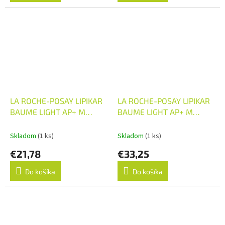
LA ROCHE-POSAY LIPIKAR
LA ROCHE-POSAY LIPIKAR
BAUME LIGHT AP+ M
BAUME LIGHT AP+ M
relipidačný telový balzam
relipidačný telový balzam
v eko balení 1x200 ml
1x400 ml
Skladom
(1 ks)
Skladom
(1 ks)
€21,78
€33,25
Do košíka
Do košíka