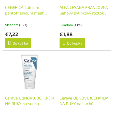
o
o
d
GENERICA Calcium
ALPA LESANA FRANCOVKA
v
u
pantothenicum masť
liehový bylinkový roztok
k
Emollient s extra
1x60 ml
t
mandľovým olejom 1x100
Skladom
(1 ks)
Skladom
(1 ks)
o
g
€7,22
€1,88
v
Do košíka
Do košíka
CeraVe OBNOVUJÚCI KRÉM
CeraVe OBNOVUJÚCI KRÉM
NA RUKY na suchú
NA RUKY na suchú
pokožku 1x50 ml
pokožku 1x100 ml