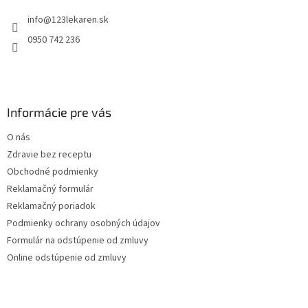
t
r
info
@
123lekaren.sk
i
v
e
k
0950 742 236
y
v
ý
p
i
Informácie pre vás
s
u
O nás
Zdravie bez receptu
Obchodné podmienky
Reklamačný formulár
Reklamačný poriadok
Podmienky ochrany osobných údajov
Formulár na odstúpenie od zmluvy
Online odstúpenie od zmluvy