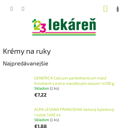
Prejsť
NÁKUP
na
obsah
KOŠÍK
Krémy na ruky
Najpredávanejšie
GENERICA Calcium pantothenicum masť
Emollient s extra mandľovým olejom 1x100 g
Skladom
(1 ks)
€7,22
ALPA LESANA FRANCOVKA liehový bylinkový
roztok 1x60 ml
Skladom
(1 ks)
€1,88