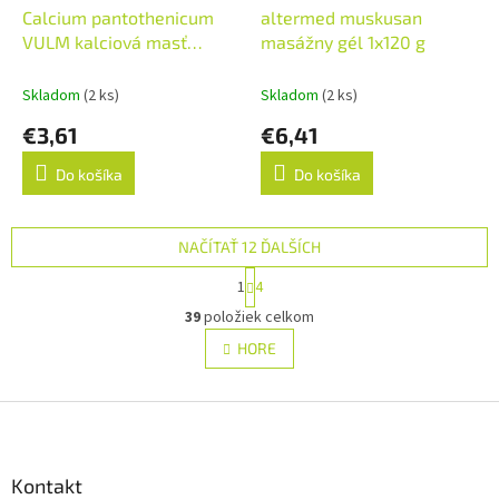
Calcium pantothenicum
altermed muskusan
VULM kalciová masť
masážny gél 1x120 g
30+10 (33% navyše) (40
g)
Skladom
(2 ks)
Skladom
(2 ks)
€3,61
€6,41
Do košíka
Do košíka
NAČÍTAŤ 12 ĎALŠÍCH
S
1
4
t
O
r
39
položiek celkom
v
á
l
HORE
n
á
k
d
o
v
Z
a
a
c
á
n
i
p
i
e
ä
Kontakt
e
p