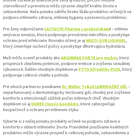
Intímne zdravie je dôležité pre ženy aj mužov, pričom vhodná
á
starostlivosť a prevencia môžu výrazne zlepšiť kvalitu života a
d
sebavedomie. Naša ponuka zahŕňa širokú škálu produktov určených na
a
podporu intímneho zdravia, intímnej hygieny a prevenciu problémov.
c
i
Pre ženy odporúčame
LACTACYD Pharma s prebiotikam
i
– intímnu
e
umývaciu emulziu, ktorá podporuje prirodzenú mikroflóru a poskytuje
p
ochranu pred infekciami. Rovnako účinný je aj
MULTI-GYN LIQUIGEL
,
r
ktorý zmierňuje suchosť pošvy a poskytuje dlhotrvajúcu hydratáciu.
v
k
Muži môžu oceniť produkty ako
ARGINMAX FORTE pre mužov
, ktorý
y
prispieva k zlepšeniu potencie, podpore erekcie a zvýšeniu sexuálnej
v
výkonnosti. Ďalším vhodným doplnkom je
FYTO Afroditky PLUS
, ktorý
ý
podporuje celkovú vitalitu a pohodu.
p
i
Pre oboch partnerov ponúkame
Dr. Müller Ty&Já LUBRIKAČNÝ GÉL
–
s
neparfumovaný a dermatologicky testovaný gél, vhodný pre zvýšenie
u
komfortu a intenzívnejší zážitok počas intímnych chvíľ. Vhodným
doplnkom sú aj
DUREX Classic kondómy
, ktoré zabezpečujú
bezpečnosť a ochranu pri intímnom styku.
Vyberte si z našej ponuky produkty určené na podporu zdravia a
komfortu v oblasti intímneho života. Pravidelné používanie kvalitných
produktov môže výrazne prispieť k celkovej pohode, sebavedomiu a