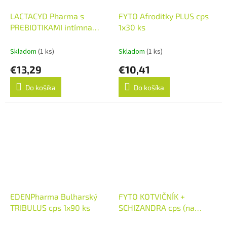
LACTACYD Pharma s
FYTO Afroditky PLUS cps
PREBIOTIKAMI intímna
1x30 ks
umývacia emulzia 1x250
ml
Skladom
(1 ks)
Skladom
(1 ks)
€13,29
€10,41
Do košíka
Do košíka
EDENPharma Bulharský
FYTO KOTVIČNÍK +
TRIBULUS cps 1x90 ks
SCHIZANDRA cps (na
podporu vitality) 1x30 ks