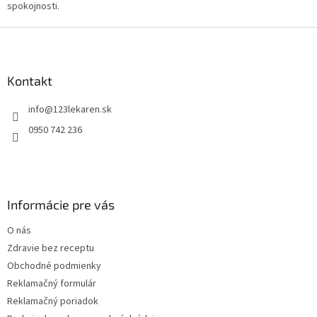
spokojnosti.
Z
á
p
ä
Kontakt
t
info
@
123lekaren.sk
i
e
0950 742 236
Informácie pre vás
O nás
Zdravie bez receptu
Obchodné podmienky
Reklamačný formulár
Reklamačný poriadok