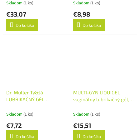
Skladom
(1 ks)
Skladom
(1 ks)
€33,07
€8,98
Do košíka
Do košíka
Dr. Müller Ty&Já
MULTI-GYN LIQUIGEL
LUBRIKAČNÝ GÉL
vaginálny lubrikačný gél,
neparfumovaný 1x50 ml
na odstránenie suchosti
pošvy, 1x30 ml
Skladom
(1 ks)
Skladom
(1 ks)
€7,72
€15,51
Do košíka
Do košíka