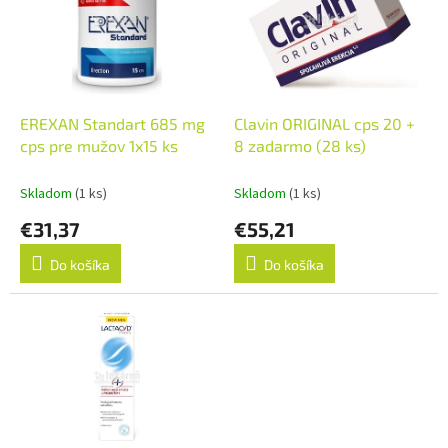
o
i
d
s
u
p
k
r
t
o
o
d
EREXAN Standart 685 mg
Clavin ORIGINAL cps 20 +
v
u
cps pre mužov 1x15 ks
8 zadarmo (28 ks)
k
t
Skladom
(1 ks)
Skladom
(1 ks)
o
€31,37
€55,21
v
Do košíka
Do košíka