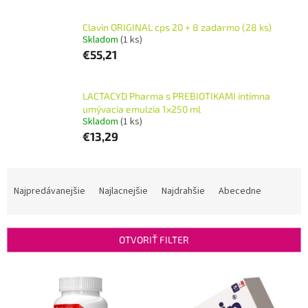
Clavin ORIGINAL cps 20 + 8 zadarmo (28 ks)
Skladom
(1 ks)
€55,21
LACTACYD Pharma s PREBIOTIKAMI intímna
umývacia emulzia 1x250 ml
Skladom
(1 ks)
€13,29
R
a
Najpredávanejšie
Najlacnejšie
Najdrahšie
Abecedne
d
e
n
OTVORIŤ FILTER
i
e
V
p
ý
r
p