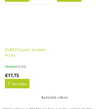
DUREX Classic kondóm
1x3 ks
Skladom
(1 ks)
€17,75
Do košíka
9
položiek celkom
O
v
l