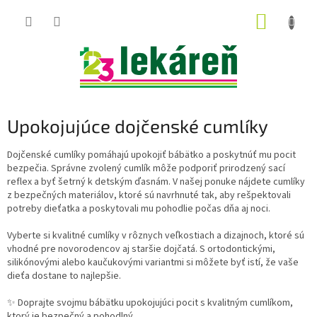
Prejsť
NÁKUP
na
obsah
KOŠÍK
Upokojujúce dojčenské cumlíky
Dojčenské cumlíky pomáhajú upokojiť bábätko a poskytnúť mu pocit
bezpečia. Správne zvolený cumlík môže podporiť prirodzený sací
reflex a byť šetrný k detským ďasnám. V našej ponuke nájdete cumlíky
z bezpečných materiálov, ktoré sú navrhnuté tak, aby rešpektovali
potreby dieťatka a poskytovali mu pohodlie počas dňa aj noci.
Vyberte si kvalitné cumlíky v rôznych veľkostiach a dizajnoch, ktoré sú
vhodné pre novorodencov aj staršie dojčatá. S ortodontickými,
silikónovými alebo kaučukovými variantmi si môžete byť istí, že vaše
dieťa dostane to najlepšie.
✨ Doprajte svojmu bábätku upokojujúci pocit s kvalitným cumlíkom,
ktorý je bezpečný a pohodlný.