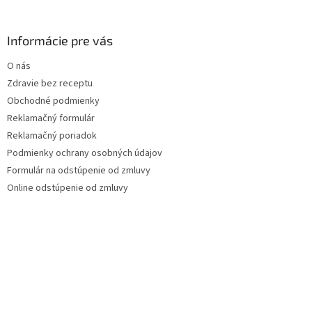
k
y
v
Informácie pre vás
ý
p
O nás
i
s
Zdravie bez receptu
u
Obchodné podmienky
Reklamačný formulár
Reklamačný poriadok
Podmienky ochrany osobných údajov
Formulár na odstúpenie od zmluvy
Online odstúpenie od zmluvy