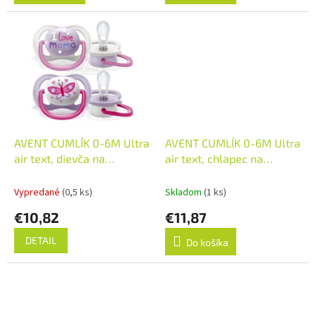
AVENT CUMLÍK 0-6M Ultra
AVENT CUMLÍK 0-6M Ultra
air text, dievča na
air text, chlapec na
utišovanie, silikón
utišovanie, silikón
(inov.2021) 1x2 ks
(inov.2021) 1x2 ks
Vypredané
(0,5 ks)
Skladom
(1 ks)
€10,82
€11,87
DETAIL
Do košíka