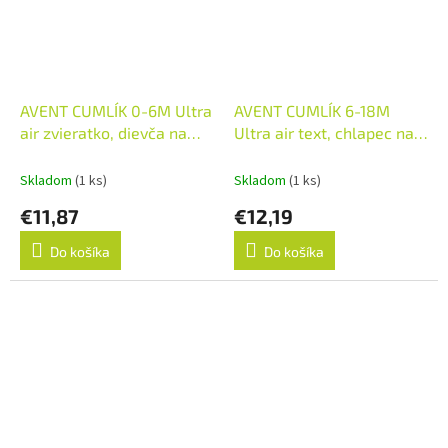
AVENT CUMLÍK 0-6M Ultra
AVENT CUMLÍK 6-18M
air zvieratko, dievča na
Ultra air text, chlapec na
utišovanie, silikón
utišovanie, silikón
(inov.2021) 1x2 ks
(inov.2021) 1x2 ks
Skladom
(1 ks)
Skladom
(1 ks)
€11,87
€12,19
Do košíka
Do košíka