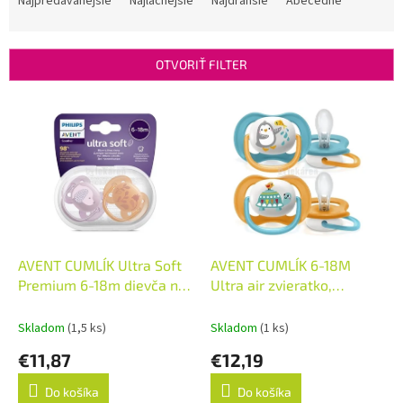
Najpredávanejšie
Najlacnejšie
Najdrahšie
Abecedne
d
e
n
OTVORIŤ FILTER
i
e
V
p
ý
r
p
o
i
d
s
u
p
k
r
t
o
o
d
AVENT CUMLÍK Ultra Soft
AVENT CUMLÍK 6-18M
v
u
Premium 6-18m dievča na
Ultra air zvieratko,
k
utišovanie, silikón,
chlapec na utišovanie,
t
FlexiFit, zvieratko 1x2 ks
silikón (inov.2021) 1x2 ks
Skladom
(1,5 ks)
Skladom
(1 ks)
o
€11,87
€12,19
v
Do košíka
Do košíka