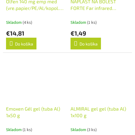
Olfen 140 mg emp med
NÁPLASŤ NA BOLESŤ
(vre.papier/PE/Al/kopol.etylénmetakryl.
FORTE Far infrared
kys.) 1x10 ks
hrejivá, s kapsaicínom a s
keramickým práškom 1x1
Skladom
(4 ks)
Skladom
(1 ks)
ks
€14,81
€1,49
Do košíka
Do košíka
Emoxen Gél gel (tuba Al)
ALMIRAL gel gel (tuba Al)
1x50 g
1x100 g
Skladom
(1 ks)
Skladom
(3 ks)