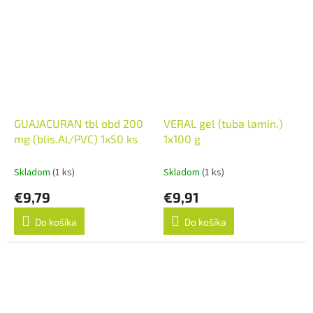
GUAJACURAN tbl obd 200
VERAL gel (tuba lamin.)
mg (blis.Al/PVC) 1x50 ks
1x100 g
Skladom
(1 ks)
Skladom
(1 ks)
€9,79
€9,91
Do košíka
Do košíka