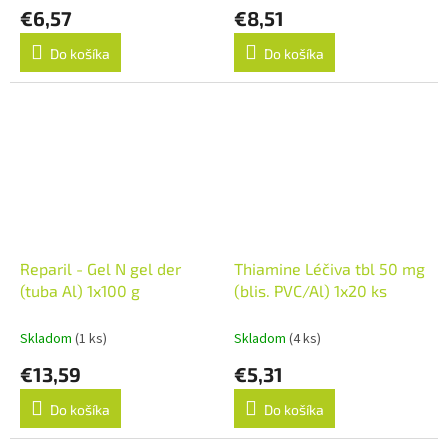
€6,57
€8,51
Do košíka
Do košíka
Reparil - Gel N gel der
Thiamine Léčiva tbl 50 mg
(tuba Al) 1x100 g
(blis. PVC/Al) 1x20 ks
Skladom
(1 ks)
Skladom
(4 ks)
€13,59
€5,31
Do košíka
Do košíka