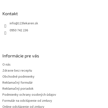
a
c
á
n
i
p
i
e
ä
Kontakt
e
p
t
r
info
@
123lekaren.sk
i
v
e
k
0950 742 236
y
v
ý
p
i
Informácie pre vás
s
u
O nás
Zdravie bez receptu
Obchodné podmienky
Reklamačný formulár
Reklamačný poriadok
Podmienky ochrany osobných údajov
Formulár na odstúpenie od zmluvy
Online odstúpenie od zmluvy