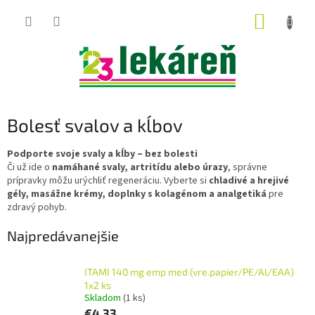
Prejsť
NÁKUP
na
obsah
KOŠÍK
B
Bolesť svalov a kĺbov
o
č
Podporte svoje svaly a kĺby – bez bolesti
Či už ide o
namáhané svaly, artritídu alebo úrazy
, správne
n
prípravky môžu urýchliť regeneráciu. Vyberte si
chladivé a hrejivé
ý
gély, masážne krémy, doplnky s kolagénom a analgetiká
pre
p
zdravý pohyb.
a
n
Najpredávanejšie
e
l
ITAMI 140 mg emp med (vre.papier/PE/Al/EAA)
1x2 ks
Skladom
(1 ks)
€4,33