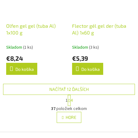
Olfen gel gel (tuba Al)
Flector gél gel der (tuba
1x100 g
Al) 1x60 g
Skladom
(1 ks)
Skladom
(3 ks)
€8,24
€5,39
Do košíka
Do košíka
NAČÍTAŤ 12 ĎALŠÍCH
S
1
4
t
O
r
37
položiek celkom
v
á
l
HORE
n
á
k
d
o
v
Z
a