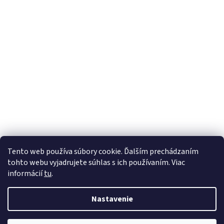
Tento web používa súbory cookie. Ďalším prechádzaním
tohto webu vyjadrujete súhlas s ich používaním. Viac
informácií
tu
.
Nastavenie
Vytvoril Shoptet