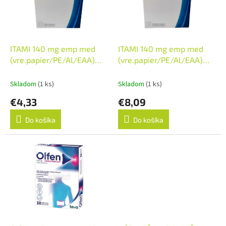
s
r
p
o
r
d
o
u
d
k
ITAMI 140 mg emp med
ITAMI 140 mg emp med
u
t
(vre.papier/PE/Al/EAA)
(vre.papier/PE/Al/EAA)
k
o
1x2 ks
1x5 ks
t
v
Skladom
(1 ks)
Skladom
(1 ks)
o
€4,33
€8,09
v
Do košíka
Do košíka