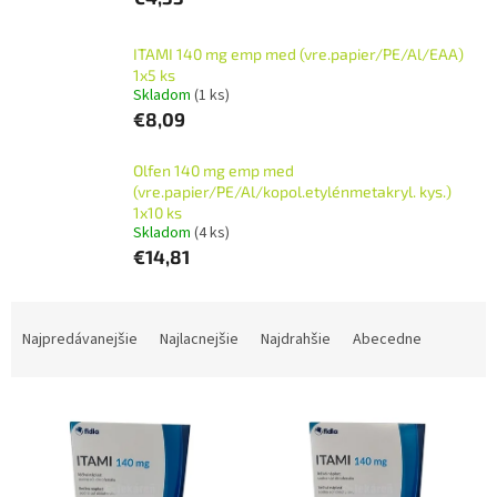
ITAMI 140 mg emp med (vre.papier/PE/Al/EAA)
1x5 ks
Skladom
(1 ks)
€8,09
Olfen 140 mg emp med
(vre.papier/PE/Al/kopol.etylénmetakryl. kys.)
1x10 ks
Skladom
(4 ks)
€14,81
R
a
Najpredávanejšie
Najlacnejšie
Najdrahšie
Abecedne
d
e
V
n
ý
i
p
e
i
p