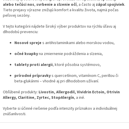
n
alebo tečúci nos
,
svrbenie a slzenie očí
i
, a často aj
zápal spojiviek
.
i
Tieto prejavy výrazne znižujú komfort a kvalitu života, najmä počas
e
e
peľovej sezóny.
p
r
V tejto kategórii nájdete široký výber produktov na rýchlu úľavu aj
v
dlhodobú prevenciu:
k
y
Nosové spreje
s antihistaminikami alebo morskou vodou,
v
ý
očné kvapky
na zmiernenie podráždenia a slzenia,
p
i
tablety proti alergii
, ktoré pôsobia systémovo,
s
u
prírodné prípravky
s quercetínom, vitamínom C, perillou či
beta-glukánmi – vhodné aj pri dlhodobom užívaní.
Obľúbené produkty:
Livostin, Allergodil, Vividrin Ectoin, Otrivin
Allergy, Claritine, Zyrtec, StopAlergín
, a iné.
Vyberte si účinné riešenie podľa intenzity príznakov a individuálnej
znášanlivosti.
Z