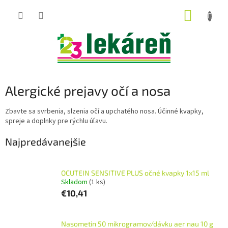
Prejsť
NÁKUP
na
obsah
KOŠÍK
Alergické prejavy očí a nosa
Zbavte sa svrbenia, slzenia očí a upchatého nosa. Účinné kvapky,
spreje a doplnky pre rýchlu úľavu.
Najpredávanejšie
OCUTEIN SENSITIVE PLUS očné kvapky 1x15 ml
Skladom
(1 ks)
€10,41
Nasometin 50 mikrogramov/dávku aer nau 10 g