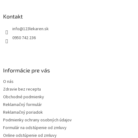
á
p
ä
Kontakt
t
info
@
123lekaren.sk
i
e
0950 742 236
Informácie pre vás
O nás
Zdravie bez receptu
Obchodné podmienky
Reklamačný formulár
Reklamačný poriadok
Podmienky ochrany osobných údajov
Formulár na odstúpenie od zmluvy
Online odstúpenie od zmluvy