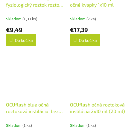
fyziologický roztok roztok
očné kvapky 1x10 ml
v ampulkách 15x5 ml
Skladom
(1,33 ks)
Skladom
(2 ks)
€9,49
€17,39
Do košíka
Do košíka
OCUflash blue očná
OCUflash očná roztoková
roztoková instilácia, bez
instilácia 2x10 ml (20 ml)
konzervantov 1x10 ml
Skladom
(1 ks)
Skladom
(1 ks)