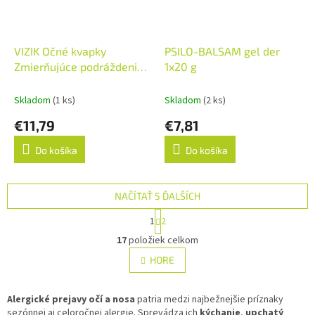
VIZIK Očné kvapky
PSILO-BALSAM gel der
Zmierňujúce podráždenie
1x20 g
dexpanthenol a karbomer
1x10 ml
Skladom
(1 ks)
Skladom
(2 ks)
€11,79
€7,81
Do košíka
Do košíka
NAČÍTAŤ 5 ĎALŠÍCH
S
1
2
t
O
r
17
položiek celkom
v
á
l
HORE
n
á
k
d
o
v
Alergické prejavy očí a nosa
patria medzi najbežnejšie príznaky
a
a
sezónnej aj celoročnej alergie. Sprevádza ich
c
kýchanie
,
upchatý