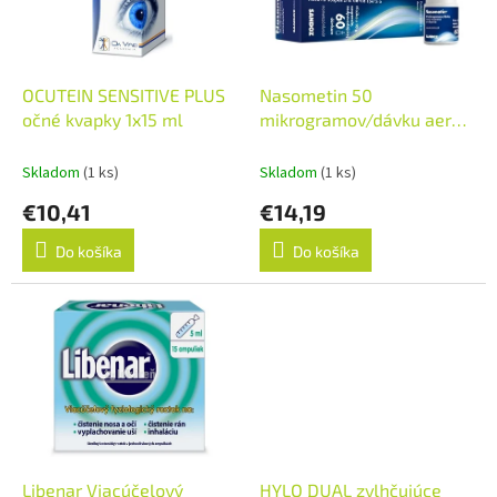
u
p
k
r
t
o
o
d
OCUTEIN SENSITIVE PLUS
Nasometin 50
v
u
očné kvapky 1x15 ml
mikrogramov/dávku aer
k
nau 10 g (fľ.HDPE s
t
rozprašovačom) 1x60
Skladom
(1 ks)
Skladom
(1 ks)
o
dávok
€10,41
€14,19
v
Do košíka
Do košíka
Libenar Viacúčelový
HYLO DUAL zvlhčujúce