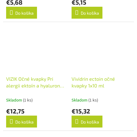
€5,68
€5,15
Do košíka
Do košíka
VIZIK Očné kvapky Pri
Vividrin ectoin očné
alergii ektoín a hyaluronát
kvapky 1x10 ml
1x10 ml
Skladom
(1 ks)
Skladom
(1 ks)
€12,75
€15,32
Do košíka
Do košíka