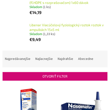
(fľ.HDPE s rozprašovačom) 1x60 dávok
Skladom
(1 ks)
€14,19
Libenar Viacúčelový fyziologický roztok roztok v
ampulkách 15x5 ml
Skladom
(1,33 ks)
€9,49
R
a
Najpredávanejšie
Najlacnejšie
Najdrahšie
Abecedne
d
e
n
OTVORIŤ FILTER
i
e
V
p
ý
r
p
o
i
d
s