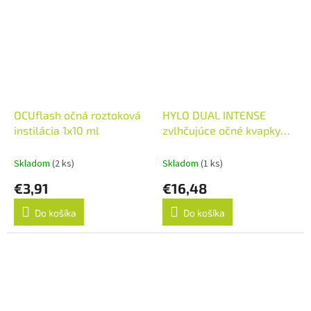
OCUflash očná roztoková
HYLO DUAL INTENSE
instilácia 1x10 ml
zvlhčujúce očné kvapky
1x10 ml
Skladom
(2 ks)
Skladom
(1 ks)
€3,91
€16,48
Do košíka
Do košíka