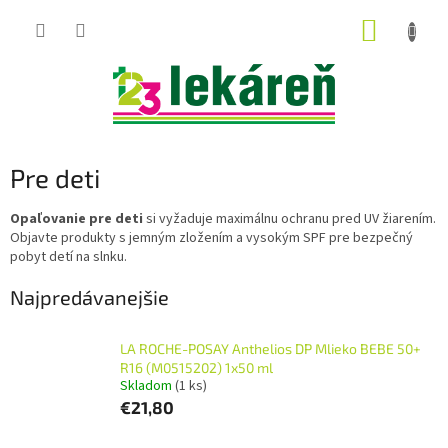
Prejsť
NÁKUP
na
obsah
KOŠÍK
Pre deti
Opaľovanie pre deti
si vyžaduje maximálnu ochranu pred UV žiarením.
Objavte produkty s jemným zložením a vysokým SPF pre bezpečný
pobyt detí na slnku.
Najpredávanejšie
LA ROCHE-POSAY Anthelios DP Mlieko BEBE 50+
R16 (M0515202) 1x50 ml
Skladom
(1 ks)
€21,80