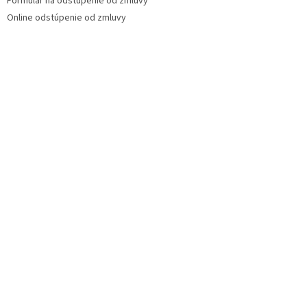
Formulár na odstúpenie od zmluvy
Online odstúpenie od zmluvy