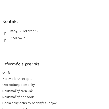
v
Z
ý
á
p
p
i
ä
Kontakt
s
t
u
info
@
123lekaren.sk
i
e
0950 742 236
Informácie pre vás
O nás
Zdravie bez receptu
Obchodné podmienky
Reklamačný formulár
Reklamačný poriadok
Podmienky ochrany osobných údajov