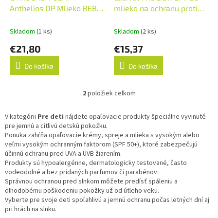
v
u
Anthelios DP Mlieko BEBE
mlieko na ochranu proti
k
50+ R16 (M0515202) 1x50
slnku 1x200 ml
t
ml
Skladom
(1 ks)
Skladom
(2 ks)
o
€21,80
€15,37
v
Do košíka
Do košíka
2
položiek celkom
O
v
l
V kategórii
Pre deti
nájdete opaľovacie produkty špeciálne vyvinuté
á
pre jemnú a citlivú detskú pokožku.
d
Ponuka zahŕňa opaľovacie krémy, spreje a mlieka s vysokým alebo
a
veľmi vysokým ochranným faktorom (SPF 50+), ktoré zabezpečujú
c
účinnú ochranu pred UVA a UVB žiarením.
i
Produkty sú hypoalergénne, dermatologicky testované, často
e
vodeodolné a bez pridaných parfumov či parabénov.
p
Správnou ochranou pred slnkom môžete predísť spáleniu a
r
dlhodobému poškodeniu pokožky už od útleho veku.
v
Vyberte pre svoje deti spoľahlivú a jemnú ochranu počas letných dní aj
k
pri hrách na slnku.
y