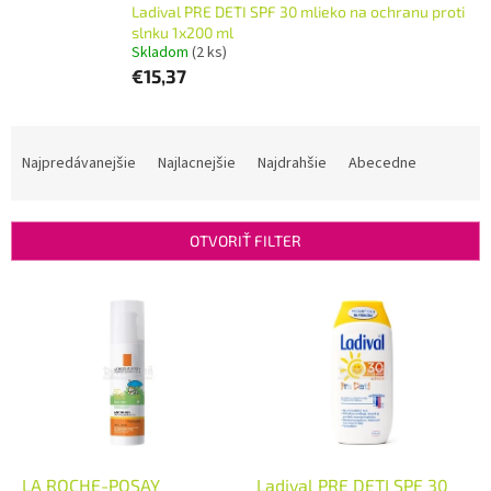
Ladival PRE DETI SPF 30 mlieko na ochranu proti
slnku 1x200 ml
Skladom
(2 ks)
€15,37
R
a
Najpredávanejšie
Najlacnejšie
Najdrahšie
Abecedne
d
e
n
OTVORIŤ FILTER
i
e
V
p
ý
r
p
o
i
d
s
u
p
k
r
t
o
o
d
LA ROCHE-POSAY
Ladival PRE DETI SPF 30