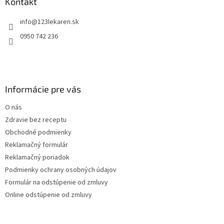
ä
Kontakt
i
t
s
info
@
123lekaren.sk
i
u
e
0950 742 236
Informácie pre vás
O nás
Zdravie bez receptu
Obchodné podmienky
Reklamačný formulár
Reklamačný poriadok
Podmienky ochrany osobných údajov
Formulár na odstúpenie od zmluvy
Online odstúpenie od zmluvy