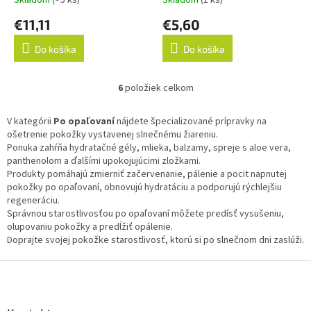
€11,11
€5,60
Do košíka
Do košíka
6
položiek celkom
O
v
l
V kategórii
Po opaľovaní
nájdete špecializované prípravky na
á
ošetrenie pokožky vystavenej slnečnému žiareniu.
d
Ponuka zahŕňa hydratačné gély, mlieka, balzamy, spreje s aloe vera,
a
panthenolom a ďalšími upokojujúcimi zložkami.
c
Produkty pomáhajú zmierniť začervenanie, pálenie a pocit napnutej
i
pokožky po opaľovaní, obnovujú hydratáciu a podporujú rýchlejšiu
e
regeneráciu.
p
Správnou starostlivosťou po opaľovaní môžete predísť vysušeniu,
r
olupovaniu pokožky a predĺžiť opálenie.
v
Doprajte svojej pokožke starostlivosť, ktorú si po slnečnom dni zaslúži.
k
y
Z
v
á
ý
p
p