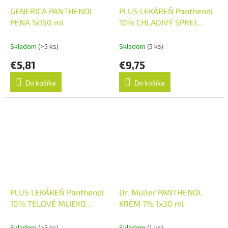
GENERICA PANTHENOL
PLUS LEKÁREŇ Panthenol
PENA 1x150 ml
10% CHLADIVÝ SPREJ
sensitive, pena 1x150 ml
Skladom
(>5 ks)
Skladom
(5 ks)
€5,81
€9,75
Do košíka
Do košíka
PLUS LEKÁREŇ Panthenol
Dr. Müller PANTHENOL
10% TELOVÉ MLIEKO
KRÉM 7% 1x30 ml
sensitive, upokojujúce
1x230 ml
Skladom
(>5 ks)
Skladom
(1 ks)