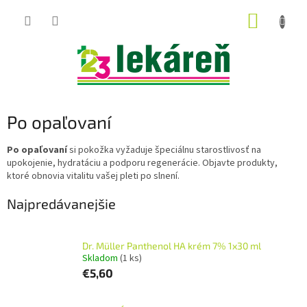
Prejsť
NÁKUP
na
obsah
KOŠÍK
Po opaľovaní
Po opaľovaní
si pokožka vyžaduje špeciálnu starostlivosť na
upokojenie, hydratáciu a podporu regenerácie. Objavte produkty,
ktoré obnovia vitalitu vašej pleti po slnení.
Najpredávanejšie
Dr. Müller Panthenol HA krém 7% 1x30 ml
Skladom
(1 ks)
€5,60