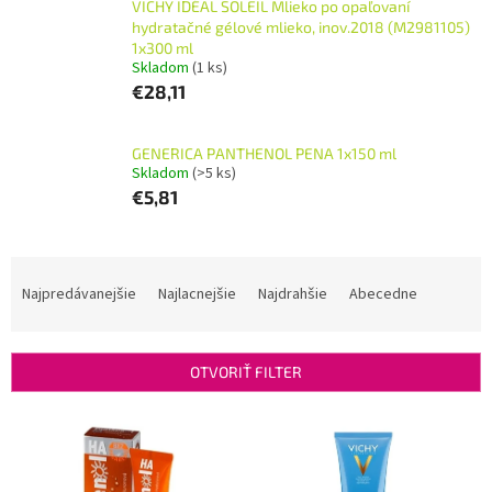
VICHY IDÉAL SOLEIL Mlieko po opaľovaní
hydratačné gélové mlieko, inov.2018 (M2981105)
1x300 ml
Skladom
(1 ks)
€28,11
GENERICA PANTHENOL PENA 1x150 ml
Skladom
(>5 ks)
€5,81
R
a
Najpredávanejšie
Najlacnejšie
Najdrahšie
Abecedne
d
e
n
OTVORIŤ FILTER
i
e
V
p
ý
r
p
o