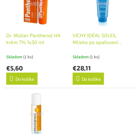
i
d
s
u
p
k
r
t
o
o
d
Dr. Müller Panthenol HA
VICHY IDÉAL SOLEIL
v
u
krém 7% 1x30 ml
Mlieko po opaľovaní
k
hydratačné gélové mlieko,
t
inov.2018 (M2981105)
Skladom
(1 ks)
Skladom
(1 ks)
o
1x300 ml
€5,60
€28,11
v
Do košíka
Do košíka