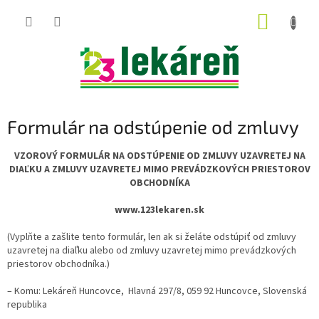
Prejsť
NÁKUP
na
obsah
KOŠÍK
Formulár na odstúpenie od zmluvy
VZOROVÝ FORMULÁR NA ODSTÚPENIE OD ZMLUVY UZAVRETEJ NA
DIAĽKU A ZMLUVY UZAVRETEJ MIMO PREVÁDZKOVÝCH PRIESTOROV
OBCHODNÍKA
www.123lekaren.sk
(Vyplňte a zašlite tento formulár, len ak si želáte odstúpiť od zmluvy
uzavretej na diaľku alebo od zmluvy uzavretej mimo prevádzkových
priestorov obchodníka.)
– Komu: Lekáreň Huncovce,
Hlavná 297/8, 059 92 Huncovce, Slovenská
republika