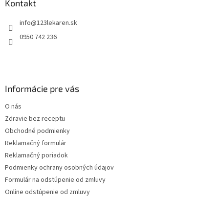
ä
Kontakt
t
info
@
123lekaren.sk
i
e
0950 742 236
Informácie pre vás
O nás
Zdravie bez receptu
Obchodné podmienky
Reklamačný formulár
Reklamačný poriadok
Podmienky ochrany osobných údajov
Formulár na odstúpenie od zmluvy
Online odstúpenie od zmluvy