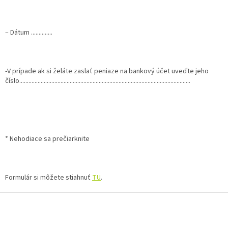
– Dátum ..............
-V prípade ak si želáte zaslať peniaze na bankový účet uveďte jeho
číslo................................................................................................................
* Nehodiace sa prečiarknite
Formulár si môžete stiahnuť
TU
.
Z
á
p