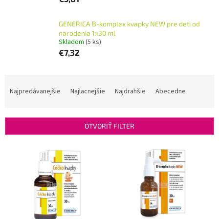
GENERICA B-komplex kvapky NEW pre deti od
narodenia 1x30 ml
Skladom
(5 ks)
€7,32
R
a
Najpredávanejšie
Najlacnejšie
Najdrahšie
Abecedne
d
e
n
OTVORIŤ FILTER
i
e
V
p
ý
r
p
o
i
d
s
u
p
k
r