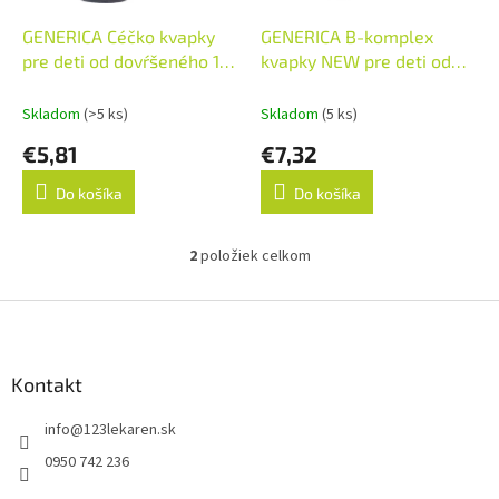
t
o
o
d
GENERICA Céčko kvapky
GENERICA B-komplex
v
u
pre deti od dovŕšeného 1.
kvapky NEW pre deti od
k
mesiaca, 1x30 ml
narodenia 1x30 ml
t
Skladom
(>5 ks)
Skladom
(5 ks)
o
€5,81
€7,32
v
Do košíka
Do košíka
2
položiek celkom
O
v
l
Z
á
á
d
p
a
ä
Kontakt
c
t
i
info
@
123lekaren.sk
i
e
p
e
0950 742 236
r
v