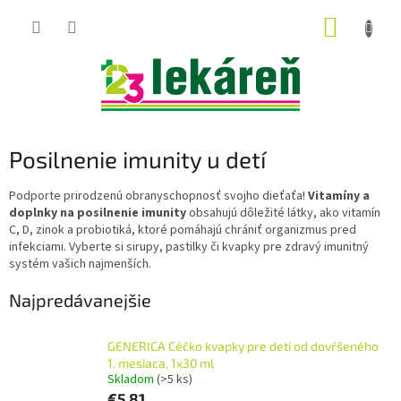
Prejsť
NÁKUP
na
obsah
KOŠÍK
Posilnenie imunity u detí
Podporte prirodzenú obranyschopnosť svojho dieťaťa!
Vitamíny a
doplnky na posilnenie imunity
obsahujú dôležité látky, ako vitamín
C, D, zinok a probiotiká, ktoré pomáhajú chrániť organizmus pred
infekciami. Vyberte si sirupy, pastilky či kvapky pre zdravý imunitný
systém vašich najmenších.
Najpredávanejšie
GENERICA Céčko kvapky pre deti od dovŕšeného
1. mesiaca, 1x30 ml
Skladom
(>5 ks)
€5,81