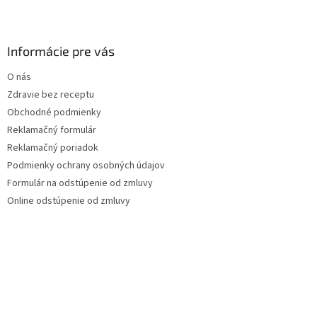
k
y
v
Informácie pre vás
ý
p
O nás
i
s
Zdravie bez receptu
u
Obchodné podmienky
Reklamačný formulár
Reklamačný poriadok
Podmienky ochrany osobných údajov
Formulár na odstúpenie od zmluvy
Online odstúpenie od zmluvy