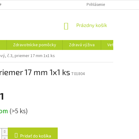
KLAMAČNÝ FORMULÁR
REKLAMAČNÝ PORIADOK
Prihlásenie
PODMIENKY OCHRA
NÁKUPNÝ
Prázdny košík
KOŠÍK
ť
Zdravotnícke pomôcky
Zdravá výživa
Veterina
T
vý, č.3, priemer 17 mm 1x1 ks
riemer 17 mm 1x1 ks
T01804
1
ová
dom
(>5 ks)
Pridať do košíka