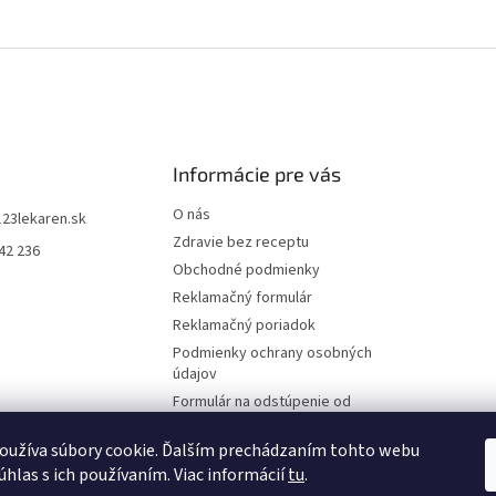
Informácie pre vás
O nás
123lekaren.sk
Zdravie bez receptu
42 236
Obchodné podmienky
Reklamačný formulár
Reklamačný poriadok
Podmienky ochrany osobných
údajov
Formulár na odstúpenie od
zmluvy
oužíva súbory cookie. Ďalším prechádzaním tohto webu
Online odstúpenie od zmluvy
úhlas s ich používaním. Viac informácií
tu
.