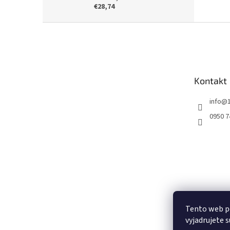
€28,74
Z
á
p
ä
t
Kontakt
i
e
info
@
0950 7
Tento web p
vyjadrujete s