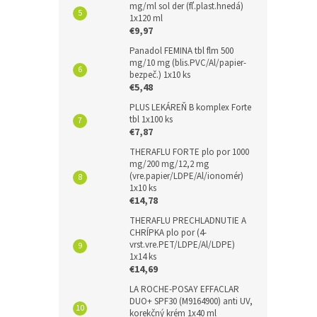
mg/ml sol der (fľ.plast.hnedá)
1x120 ml
€9,97
Panadol FEMINA tbl flm 500
mg/10 mg (blis.PVC/Al/papier-
bezpeč.) 1x10 ks
€5,48
PLUS LEKÁREŇ B komplex Forte
tbl 1x100 ks
€7,87
THERAFLU FORTE plo por 1000
mg/200 mg/12,2 mg
(vre.papier/LDPE/Al/ionomér)
1x10 ks
€14,78
THERAFLU PRECHLADNUTIE A
CHRÍPKA plo por (4-
vrst.vre.PET/LDPE/Al/LDPE)
1x14 ks
€14,69
LA ROCHE-POSAY EFFACLAR
DUO+ SPF30 (M9164900) anti UV,
korekčný krém 1x40 ml