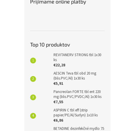
Prijímame online platby
Top 10 produktov
REVITANERV STRONG tbl 1x30
ks
€22,28
AESCIN Teva tbl obd 20 mg
(blis.PVC/Al) 1x30 ks
€5,91
Pancreolan FORTE tbl ent 220
mg (blis.PVC/PVDC/Al) 1x30 ks
€7,55
ASPIRIN C tbl eff (strip
papier/PE/Al/Surlyn) 1x10 ks
€6,86
BETADINE dezinfekčné mydlo 75