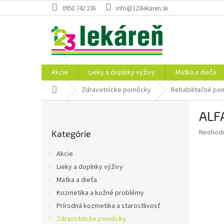
Prejsť
0950 742 236
info@123lekaren.sk
na
obsah
Akcie
Lieky a doplnky výživy
Matka a dieťa
Domov
Zdravotnícke pomôcky
Rehabilitačné p
B
ALFA
o
Preskočiť
č
Priemer
Neohod
Kategórie
kategórie
n
hodnote
ý
produkt
Akcie
p
je
Lieky a doplnky výživy
0,0
a
z
Matka a dieťa
n
5
e
Kozmetika a kožné problémy
hviezdič
l
Prírodná kozmetika a starostlivosť
Zdravotnícke pomôcky