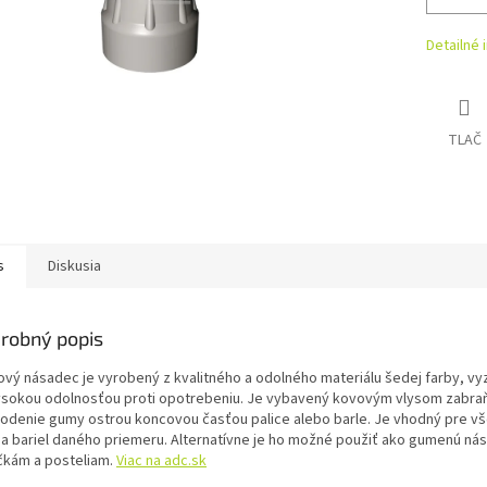
Detailné 
TLAČ
s
Diskusia
robný popis
vý násadec je vyrobený z kvalitného a odolného materiálu šedej farby, vy
ysokou odolnosťou proti opotrebeniu. Je vybavený kovovým vlysom zabra
odenie gumy ostrou koncovou časťou palice alebo barle. Je vhodný pre vš
c a bariel daného priemeru. Alternatívne je ho možné použiť ako gumenú ná
ičkám a posteliam.
Viac na adc.sk