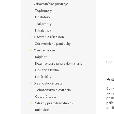
Zdravotnícke prístroje
Teplomery
Inhalátory
Tlakomery
Infralampy
Ošetrenie rúk a nôh
Zdravotnícke pančuchy
Ošetrenie rán
Náplasti
Popi
Dezinfekcia a prípravky na rany
Obväzy a krytia
Lekárničky
Pod
Diagnostické testy
Gumo
Tehotenstvo a ovulácia
sa v
Ostatné testy
pošk
palí
Potreby pre zdravotníkov
stol
Rukavice