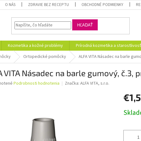
O NÁS
ZDRAVIE BEZ RECEPTU
OBCHODNÉ PODMIENKY
RE
HĽADAŤ
Kozmetika a kožné problémy
Prírodná kozmetika a starostlivos
omôcky
Ortopedické pomôcky
ALFA VITA Násadec na barle gumo
 VITA Násadec na barle gumový, č.3, p
né
notené
Podrobnosti hodnotenia
Značka:
ALFA VITA, s.r.o.
nie
€1,5
u
Jednotk
Skla
cena:
iek.