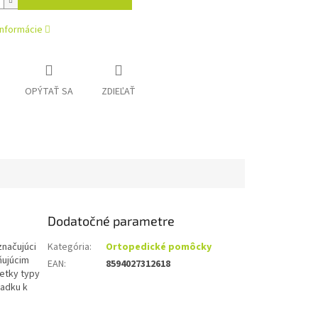
informácie
OPÝTAŤ SA
ZDIEĽAŤ
Dodatočné parametre
značujúci
Kategória
:
Ortopedické pomôcky
ňujúcim
EAN
:
8594027312618
etky typy
sadku k