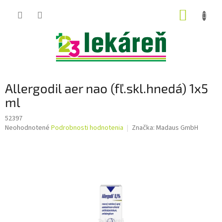
Prejsť
NÁKUP
na
obsah
KOŠÍK
Allergodil aer nao (fľ.skl.hnedá) 1x5
ml
52397
Priemerné
Neohodnotené
Podrobnosti hodnotenia
Značka:
Madaus GmbH
hodnotenie
produktu
je
0,0
z
5
hviezdičiek.