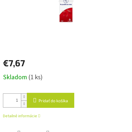
€7,67
Jednotková
Skladom
(1 ks)
cena:
Pridať do košíka
Detailné informácie