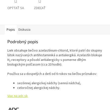
OPÝTAŤ SA
ZDIEĽAŤ
Popis
Diskusia
Podrobný popis
Liek obsahuje liečivo azelastínium-chlorid, ktoré patrí do skupiny
látok nazývaných antihistaminiká a antialergiká. Azelastín blokuje
H
-receptory a pôsobí antialergicky s pomerne dlhým
1
biologickým polčasom (cca 20 hodín).
Používa sa u dospelých a detí od 6 rokov na liečbu príznakov:
sezónnej alergickej nádchy (senná nádcha),
celoročnej alergickej nádchy.
Viac na adc.sk