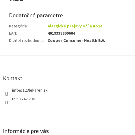
Dodatočné parametre
Kategória
:
Alergické prejavy očí a nosa
EAN
:
4019338600604
Držiteľ rozhodnutia
:
Cooper Consumer Health B.V.
Z
á
p
ä
Kontakt
t
info
@
123lekaren.sk
i
e
0950 742 236
Informácie pre vás