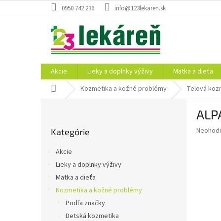
Prejsť
0950 742 236
info@123lekaren.sk
na
obsah
Akcie
Lieky a doplnky výživy
Matka a dieťa
Domov
Kozmetika a kožné problémy
Telová koz
B
ALPA
o
Preskočiť
č
Priemer
Neohod
Kategórie
kategórie
n
hodnote
ý
produkt
Akcie
p
je
Lieky a doplnky výživy
0,0
a
z
Matka a dieťa
n
5
e
Kozmetika a kožné problémy
hviezdič
l
Podľa značky
Detská kozmetika