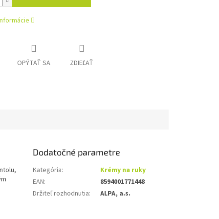
informácie
OPÝTAŤ SA
ZDIEĽAŤ
Dodatočné parametre
ntolu,
Kategória
:
Krémy na ruky
kým
EAN
:
8594001771448
Držiteľ rozhodnutia
:
ALPA, a.s.