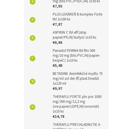
mg (blis.PVC/PVDC/Al) 1x30 ks
€7,55
PLUS LEKÁREŇ B komplex Forte
tbl 1x100 ks
€7,87
ASPIRIN C tbl eff (strip
papier/PE/Al/Surlyn) 1x10 ks
€6,86
Panadol FEMINA tbl flm 500
mg/10 mg (blis.PVC/Al/papier-
bezpeč.) 1x10 ks
€5,48
BETADINE dezinfekčné mydlo 75
mg/ml sol der (fľ.plast.hnedá)
1x120 ml
€9,97
THERAFLU FORTE plo por 1000
mg/200 mg/12,2 mg
(vre.papier/LDPE/Al/ionomér)
1x10 ks
€14,78
THERAFLU PRECHLADNUTIE A