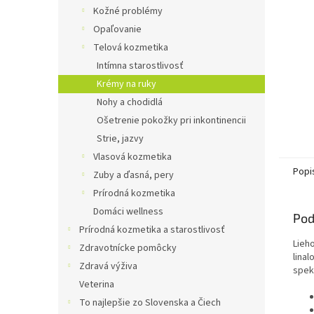
Kožné problémy
Opaľovanie
Telová kozmetika
Intímna starostlivosť
Krémy na ruky
Nohy a chodidlá
Ošetrenie pokožky pri inkontinencii
Strie, jazvy
Vlasová kozmetika
Popi
Zuby a ďasná, pery
Prírodná kozmetika
Domáci wellness
Pod
Prírodná kozmetika a starostlivosť
Lieho
Zdravotnícke pomôcky
linal
Zdravá výživa
spek
Veterina
To najlepšie zo Slovenska a Čiech