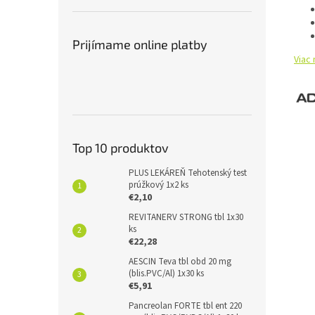
Prijímame online platby
Viac 
Top 10 produktov
PLUS LEKÁREŇ Tehotenský test
prúžkový 1x2 ks
€2,10
REVITANERV STRONG tbl 1x30
ks
€22,28
AESCIN Teva tbl obd 20 mg
(blis.PVC/Al) 1x30 ks
€5,91
Pancreolan FORTE tbl ent 220