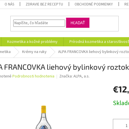
O NÁS
ZDRAVIE BEZ RECEPTU
OBCHODNÉ PODMIENKY
RE
HĽADAŤ
Kozmetika a kožné problémy
Prírodná kozmetika a starostlivos
metika
Krémy na ruky
ALPA FRANCOVKA liehový bylinkový roztok
 FRANCOVKA liehový bylinkový roztok 
né
notené
Podrobnosti hodnotenia
Značka:
ALPA, a.s.
nie
€12
u
Jednotk
Skla
cena:
iek.