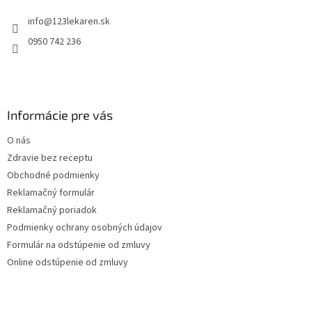
t
info
@
123lekaren.sk
i
e
0950 742 236
Informácie pre vás
O nás
Zdravie bez receptu
Obchodné podmienky
Reklamačný formulár
Reklamačný poriadok
Podmienky ochrany osobných údajov
Formulár na odstúpenie od zmluvy
Online odstúpenie od zmluvy