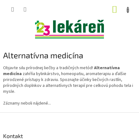
Prejsť
NÁKUP
na
obsah
KOŠÍK
Alternatívna medicína
Objavte silu prírodnej liečby a tradičných metód!
Alternatívna
medicína
zahŕňa bylinkárstvo, homeopatiu, aromaterapiu a ďalšie
prirodzené prístupy k zdraviu. Spoznajte účinky liečivých rastlín,
prírodných doplnkov a alternatívnych terapií pre celkovú pohodu tela i
mysle.
Záznamy neboli nájdené...
Z
á
p
ä
Kontakt