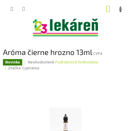
Prejsť
NÁKUP
na
obsah
KOŠÍK
Aróma čierne hrozno 13ml
CYP4
Priemerné
Neohodnotené
Podrobnosti hodnotenia
Novinka
hodnotenie
Značka:
Cyprianus
produktu
je
0,0
z
5
hviezdičiek.