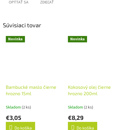
OPÝTAŤ SA
ZDIEĽAŤ
Súvisiaci tovar
Novinka
Novinka
Bambucké maslo čierne
Kokosový olej čierne
hrozno 15ml
hrozno 200ml
Skladom
(2 ks)
Skladom
(2 ks)
€3,05
€8,29
Do košíka
Do košíka