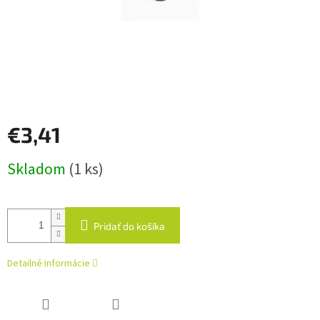
€3,41
Jednotková
Skladom
(1 ks)
cena:
Pridať do košíka
Detailné informácie