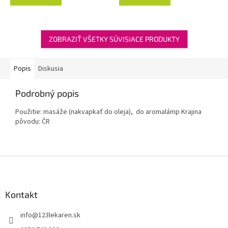
ZOBRAZIŤ VŠETKY SÚVISIACE PRODUKTY
Popis
Diskusia
Podrobný popis
Použitie: masáže (nakvapkať do oleja), do aromalámp Krajina
pôvodu: ČR
Z
á
p
ä
Kontakt
t
info
@
123lekaren.sk
i
e