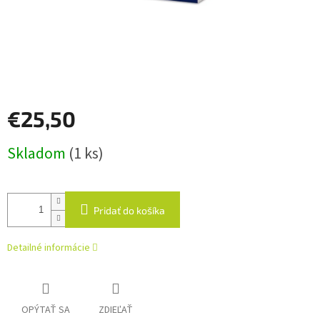
€25,50
Jednotková
Skladom
(1 ks)
cena:
Pridať do košíka
Detailné informácie
OPÝTAŤ SA
ZDIEĽAŤ