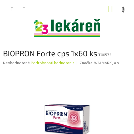
Prejsť
NÁKUP
na
obsah
KOŠÍK
BIOPRON Forte cps 1x60 ks
T00572
Priemerné
Neohodnotené
Podrobnosti hodnotenia
Značka:
WALMARK, a.s.
hodnotenie
produktu
je
0,0
z
5
hviezdičiek.