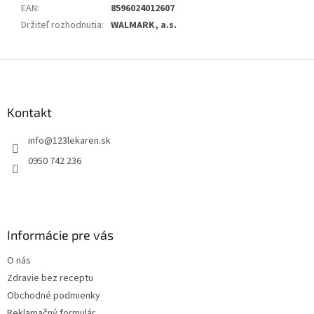
EAN
:
8596024012607
Držiteľ rozhodnutia
:
WALMARK, a.s.
Z
á
p
ä
Kontakt
t
info
@
123lekaren.sk
i
e
0950 742 236
Informácie pre vás
O nás
Zdravie bez receptu
Obchodné podmienky
Reklamačný formulár