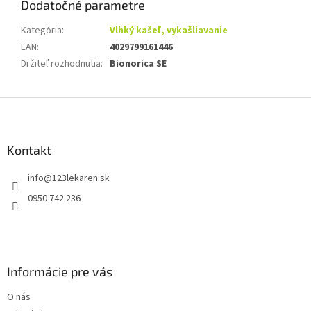
Dodatočné parametre
Kategória
:
Vlhký kašeľ, vykašliavanie
EAN
:
4029799161446
Držiteľ rozhodnutia
:
Bionorica SE
Z
á
p
ä
Kontakt
t
info
@
123lekaren.sk
i
e
0950 742 236
Informácie pre vás
O nás