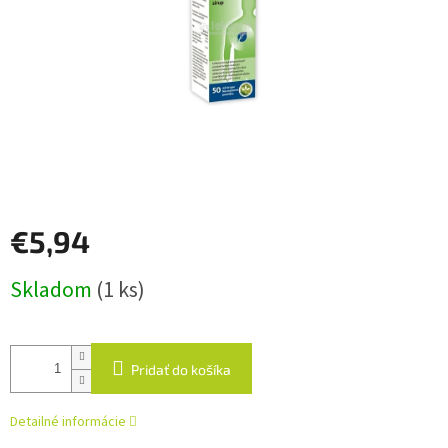
€5,94
Jednotková
Skladom
(1 ks)
cena:
Pridať do košíka
Detailné informácie