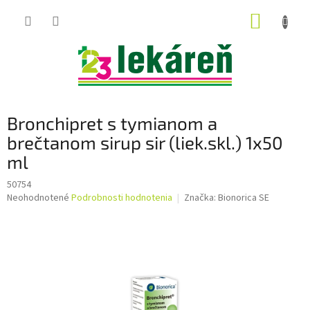
Prejsť
NÁKUP
na
obsah
KOŠÍK
Bronchipret s tymianom a
brečtanom sirup sir (liek.skl.) 1x50
ml
50754
Priemerné
Neohodnotené
Podrobnosti hodnotenia
Značka:
Bionorica SE
hodnotenie
produktu
je
0,0
z
5
hviezdičiek.