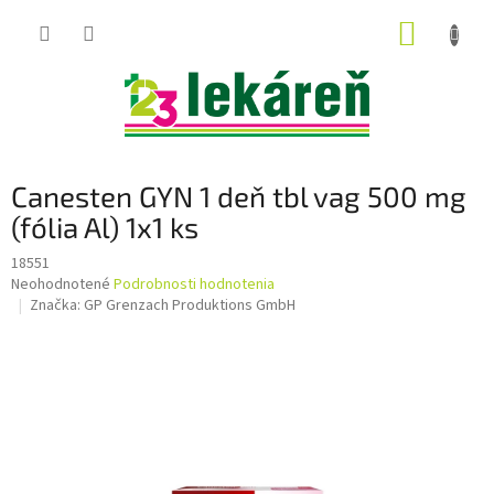
Prejsť
NÁKUP
na
obsah
KOŠÍK
Canesten GYN 1 deň tbl vag 500 mg
(fólia Al) 1x1 ks
18551
Priemerné
Neohodnotené
Podrobnosti hodnotenia
hodnotenie
Značka:
GP Grenzach Produktions GmbH
produktu
je
0,0
z
5
hviezdičiek.