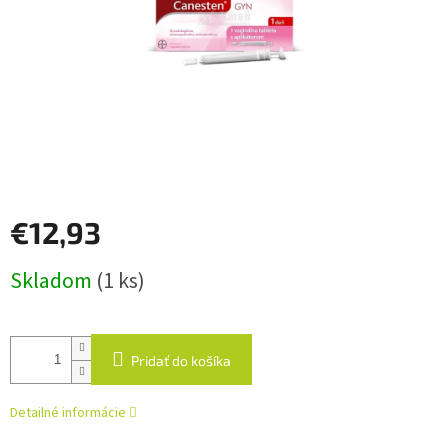
€12,93
Jednotková
Skladom
(1 ks)
cena:
Pridať do košíka
Detailné informácie