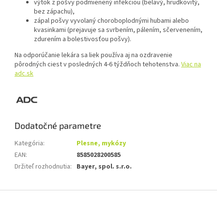
výtok z pošvy podmienený infekciou (belavý, hrudkovitý,
bez zápachu),
zápal pošvy vyvolaný choroboplodnými hubami alebo
kvasinkami (prejavuje sa svrbením, pálením, sčervenením,
zdurením a bolestivosťou pošvy).
Na odporúčanie lekára sa liek používa aj na ozdravenie
pôrodných ciest v posledných 4-6 týždňoch tehotenstva.
Viac na
adc.sk
Dodatočné parametre
Kategória
:
Plesne, mykózy
EAN
:
8585028200585
Držiteľ rozhodnutia
:
Bayer, spol. s.r.o.
Z
á
p