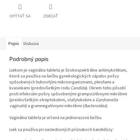
OPÝTAŤ SA
ZDIEĽAŤ
Popis
Diskusia
Podrobný popis
Liekom je vaginálna tableta je širokospektrálne antimykotikum,
ktoré sa používa na liečbu gynekologických zápalov pošvy
spôsobených hubovitými mikroorganizmami, plesňami a
kvasinkami (predovšetkým rodu
Candida
). Okrem toho pôsobí
proti infekciám pošvy spôsobenými grampozitívnymi mikróbmi
(predovšetkým streptokokmi, stafylokokmi a
Gardnerella
vaginalis
) a gramnegatívnymi mikróbmi (
Bacteroides
).
Vaginálna tableta je určená na jednorazovú liečbu.
Liek sa používa pri nasledovných príznakoch kandidózy: