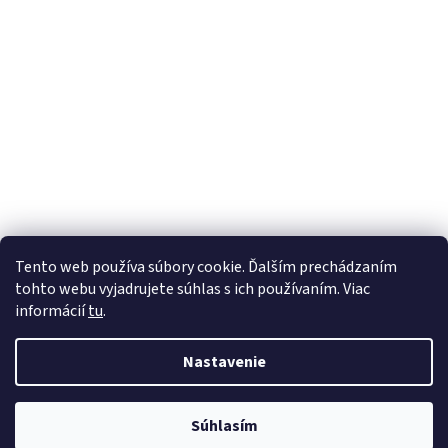
Tento web používa súbory cookie. Ďalším prechádzaním
tohto webu vyjadrujete súhlas s ich používaním. Viac
informácií
tu
.
Nastavenie
Vytvoril Shoptet
Súhlasím
Copyright 2026
123Lekáreň
. Všetky práva vyhradené.