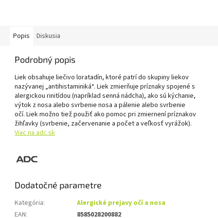
Popis
Diskusia
Podrobný popis
Liek obsahuje liečivo loratadín, ktoré patrí do skupiny liekov
nazývanej „antihistaminiká“. Liek zmierňuje príznaky spojené s
alergickou rinitídou (napríklad senná nádcha), ako sú kýchanie,
výtok z nosa alebo svrbenie nosa a pálenie alebo svrbenie
očí. Liek možno tiež použiť ako pomoc pri zmiernení príznakov
žihľavky (svrbenie, začervenanie a počet a veľkosť vyrážok).
Viac na adc.sk
Dodatočné parametre
Kategória
:
Alergické prejavy očí a nosa
EAN
:
8585028200882