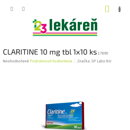
Prejsť
NÁKUP
na
obsah
KOŠÍK
CLARITINE 10 mg tbl 1x10 ks
17890
Priemerné
Neohodnotené
Podrobnosti hodnotenia
Značka:
SP Labo N.V.
hodnotenie
produktu
je
0,0
z
5
hviezdičiek.