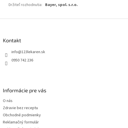
Držiteľ rozhodnutia
:
Bayer, spol. s.r.o.
Z
á
p
ä
Kontakt
t
info
@
123lekaren.sk
i
e
0950 742 236
Informácie pre vás
O nás
Zdravie bez receptu
Obchodné podmienky
Reklamačný formulár