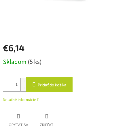
€6,14
Jednotková
Skladom
(5 ks)
cena:
Pridať do košíka
Detailné informácie
OPÝTAŤ SA
ZDIEĽAŤ