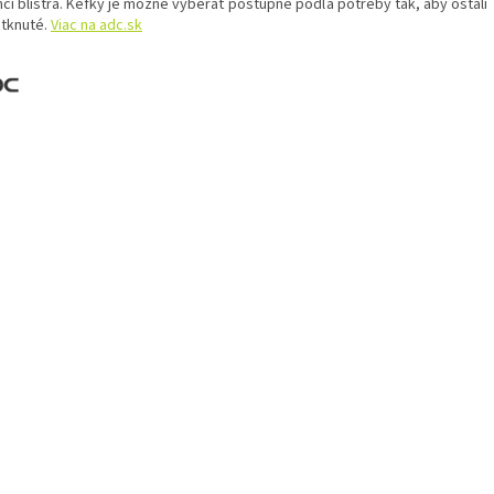
mci blistra. Kefky je možné vyberať postupne podľa potreby tak, aby ostali
tknuté.
Viac na adc.sk