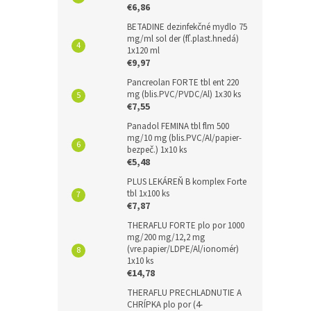
€6,86
BETADINE dezinfekčné mydlo 75
mg/ml sol der (fľ.plast.hnedá)
1x120 ml
€9,97
Pancreolan FORTE tbl ent 220
mg (blis.PVC/PVDC/Al) 1x30 ks
€7,55
Panadol FEMINA tbl flm 500
mg/10 mg (blis.PVC/Al/papier-
bezpeč.) 1x10 ks
€5,48
PLUS LEKÁREŇ B komplex Forte
tbl 1x100 ks
€7,87
THERAFLU FORTE plo por 1000
mg/200 mg/12,2 mg
(vre.papier/LDPE/Al/ionomér)
1x10 ks
€14,78
THERAFLU PRECHLADNUTIE A
CHRÍPKA plo por (4-