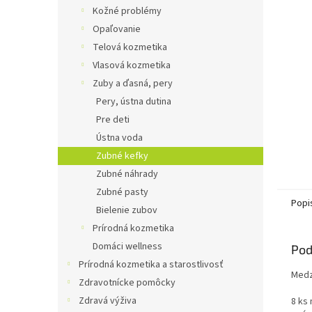
Kožné problémy
Opaľovanie
Telová kozmetika
Vlasová kozmetika
Zuby a ďasná, pery
Pery, ústna dutina
Pre deti
Ústna voda
Zubné kefky
Zubné náhrady
Zubné pasty
Popi
Bielenie zubov
Prírodná kozmetika
Domáci wellness
Pod
Prírodná kozmetika a starostlivosť
Medz
Zdravotnícke pomôcky
Zdravá výživa
8 ks