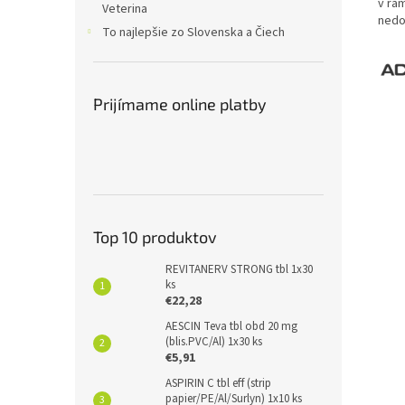
v rá
Veterina
nedo
To najlepšie zo Slovenska a Čiech
Prijímame online platby
Top 10 produktov
REVITANERV STRONG tbl 1x30
ks
€22,28
AESCIN Teva tbl obd 20 mg
(blis.PVC/Al) 1x30 ks
€5,91
ASPIRIN C tbl eff (strip
papier/PE/Al/Surlyn) 1x10 ks