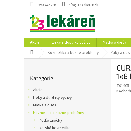
Prejsť
0950 742 236
info@123lekaren.sk
na
obsah
Akcie
Lieky a doplnky výživy
Matka a dieťa
Domov
Kozmetika a kožné problémy
Zuby a ďas
B
CURA
o
Preskočiť
č
1x8 
Kategórie
kategórie
n
T01405
ý
Akcie
Priemer
Neohod
p
hodnote
Lieky a doplnky výživy
a
produkt
Matka a dieťa
n
je
e
Kozmetika a kožné problémy
0,0
z
l
Podľa značky
5
Detská kozmetika
hviezdič