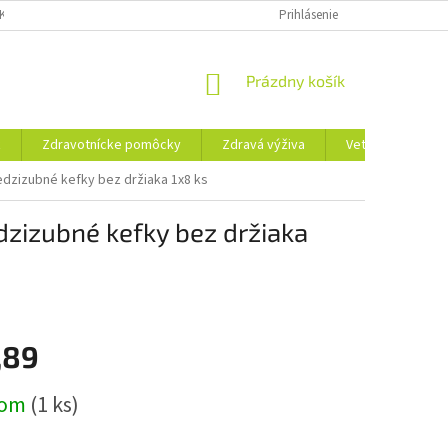
KLAMAČNÝ FORMULÁR
REKLAMAČNÝ PORIADOK
Prihlásenie
PODMIENKY OCHRA
NÁKUPNÝ
Prázdny košík
KOŠÍK
ť
Zdravotnícke pomôcky
Zdravá výživa
Veterina
T
dzizubné kefky bez držiaka 1x8 ks
zizubné kefky bez držiaka
,89
ová
dom
(1 ks)