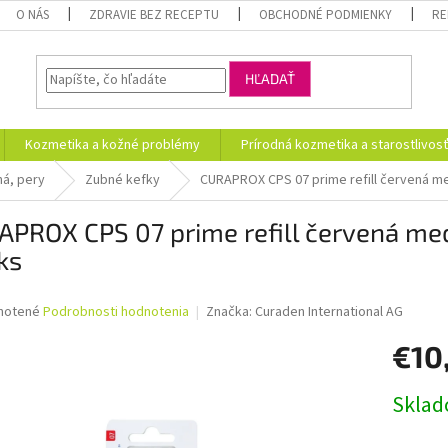
O NÁS
ZDRAVIE BEZ RECEPTU
OBCHODNÉ PODMIENKY
RE
HĽADAŤ
Kozmetika a kožné problémy
Prírodná kozmetika a starostlivos
ná, pery
Zubné kefky
CURAPROX CPS 07 prime refill červená me
PROX CPS 07 prime refill červená med
ks
né
notené
Podrobnosti hodnotenia
Značka:
Curaden International AG
nie
€10
u
Jednotk
Skla
cena:
iek.