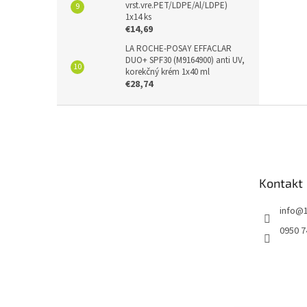
vrst.vre.PET/LDPE/Al/LDPE)
1x14 ks
€14,69
LA ROCHE-POSAY EFFACLAR
DUO+ SPF30 (M9164900) anti UV,
korekčný krém 1x40 ml
€28,74
Z
á
p
ä
t
Kontakt
i
e
info
@
0950 7