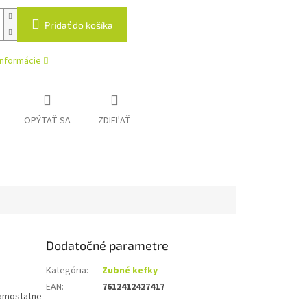
Pridať do košíka
informácie
OPÝTAŤ SA
ZDIEĽAŤ
Dodatočné parametre
Kategória
:
Zubné kefky
EAN
:
7612412427417
samostatne