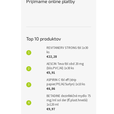
Prijímame online platby
Top 10 produktov
REVITANERV STRONG tbl 1x30
ks
€22,28
AESCIN Teva tbl obd 20 mg
(blis.PVC/Al) 1x30 ks
€5,91
ASPIRIN C tbl eff (strip
papier/PE/Al/Surlyn) 1x10 ks
€6,86
BETADINE dezinfekčné mydlo 75
mg/ml sol der (fľ.plast.hnedá)
1x120 ml
€9,97