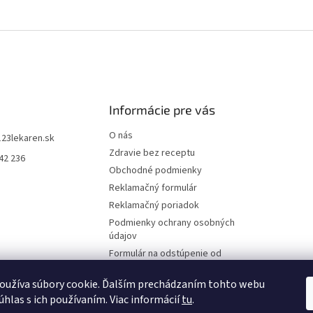
Informácie pre vás
O nás
123lekaren.sk
Zdravie bez receptu
42 236
Obchodné podmienky
Reklamačný formulár
Reklamačný poriadok
Podmienky ochrany osobných
údajov
Formulár na odstúpenie od
zmluvy
oužíva súbory cookie. Ďalším prechádzaním tohto webu
Online odstúpenie od zmluvy
úhlas s ich používaním. Viac informácií
tu
.