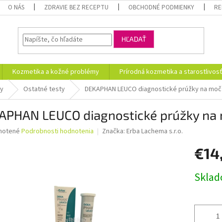
O NÁS
ZDRAVIE BEZ RECEPTU
OBCHODNÉ PODMIENKY
RE
HĽADAŤ
Kozmetika a kožné problémy
Prírodná kozmetika a starostlivos
ty
Ostatné testy
DEKAPHAN LEUCO diagnostické prúžky na moč 
APHAN LEUCO diagnostické prúžky na 
né
notené
Podrobnosti hodnotenia
Značka:
Erba Lachema s.r.o.
nie
€14
u
Jednotk
Skla
cena:
iek.