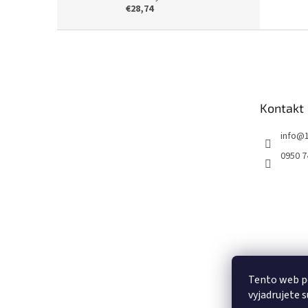
€28,74
Z
á
p
ä
t
Kontakt
i
e
info
@
0950 7
Tento web p
vyjadrujete s