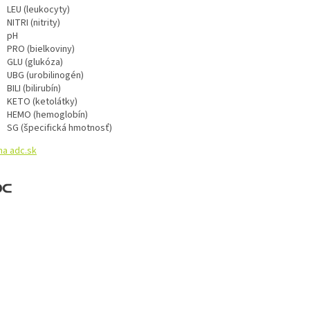
LEU (leukocyty)
NITRI (nitrity)
pH
PRO (bielkoviny)
GLU (glukóza)
UBG (urobilinogén)
BILI (bilirubín)
KETO (ketolátky)
HEMO (hemoglobín)
SG (špecifická hmotnosť)
na adc.sk