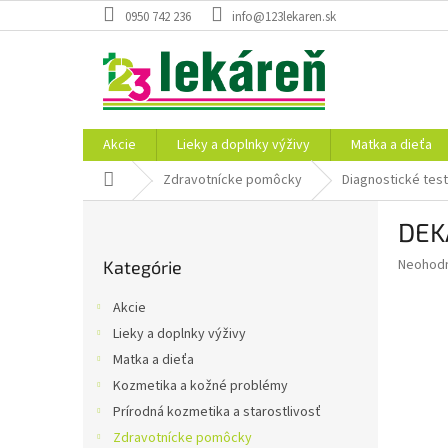
Prejsť
0950 742 236
info@123lekaren.sk
na
obsah
Akcie
Lieky a doplnky výživy
Matka a dieťa
Domov
Zdravotnícke pomôcky
Diagnostické tes
B
DEK
o
Preskočiť
č
Priemer
Neohod
Kategórie
kategórie
n
hodnote
ý
produkt
Akcie
p
je
Lieky a doplnky výživy
0,0
a
z
Matka a dieťa
n
5
e
Kozmetika a kožné problémy
hviezdič
l
Prírodná kozmetika a starostlivosť
Zdravotnícke pomôcky