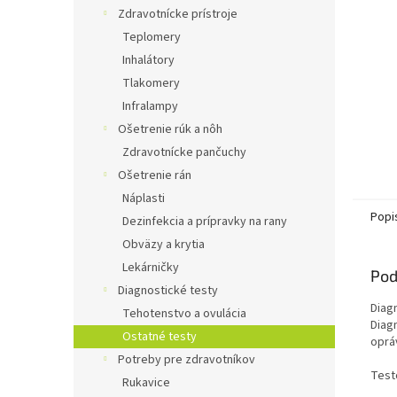
Zdravotnícke prístroje
Teplomery
Inhalátory
Tlakomery
Infralampy
Ošetrenie rúk a nôh
Zdravotnícke pančuchy
Ošetrenie rán
Náplasti
Popi
Dezinfekcia a prípravky na rany
Obväzy a krytia
Lekárničky
Pod
Diagnostické testy
Diag
Tehotenstvo a ovulácia
Diag
Ostatné testy
oprá
Potreby pre zdravotníkov
Test
Rukavice