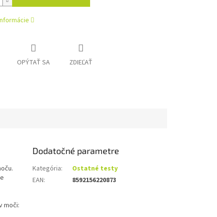
informácie
OPÝTAŤ SA
ZDIEĽAŤ
Dodatočné parametre
moču.
Kategória
:
Ostatné testy
ie
EAN
:
8592156220873
v moči: