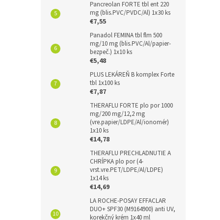
Pancreolan FORTE tbl ent 220
mg (blis.PVC/PVDC/Al) 1x30 ks
€7,55
Panadol FEMINA tbl flm 500
mg/10 mg (blis.PVC/Al/papier-
bezpeč.) 1x10 ks
€5,48
PLUS LEKÁREŇ B komplex Forte
tbl 1x100 ks
€7,87
THERAFLU FORTE plo por 1000
mg/200 mg/12,2 mg
(vre.papier/LDPE/Al/ionomér)
1x10 ks
€14,78
THERAFLU PRECHLADNUTIE A
CHRÍPKA plo por (4-
vrst.vre.PET/LDPE/Al/LDPE)
1x14 ks
€14,69
LA ROCHE-POSAY EFFACLAR
DUO+ SPF30 (M9164900) anti UV,
korekčný krém 1x40 ml