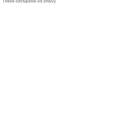
Online odstúpenie od zmluvy