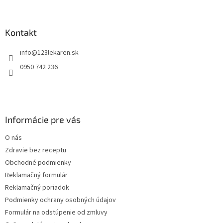
á
p
ä
Kontakt
t
info
@
123lekaren.sk
i
e
0950 742 236
Informácie pre vás
O nás
Zdravie bez receptu
Obchodné podmienky
Reklamačný formulár
Reklamačný poriadok
Podmienky ochrany osobných údajov
Formulár na odstúpenie od zmluvy