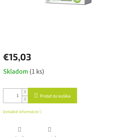
€15,03
Jednotková
Skladom
(1 ks)
cena:
Pridať do košíka
Detailné informácie