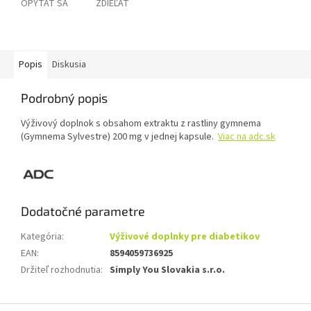
OPÝTAŤ SA
ZDIEĽAŤ
Popis
Diskusia
Podrobný popis
Výživový doplnok s obsahom extraktu z rastliny gymnema
(Gymnema Sylvestre) 200 mg v jednej kapsule.
Viac na adc.sk
Dodatočné parametre
Kategória
:
Výživové doplnky pre diabetikov
EAN
:
8594059736925
Držiteľ rozhodnutia
:
Simply You Slovakia s.r.o.
Z