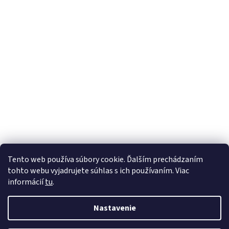
Tento web používa súbory cookie. Ďalším prechádzaním
tohto webu vyjadrujete súhlas s ich používaním. Viac
informácií
tu
.
Nastavenie
Vytvoril Shoptet