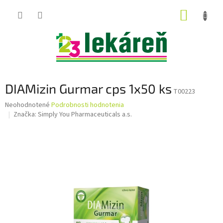
Prejsť
NÁKUP
na
obsah
KOŠÍK
DIAMizin Gurmar cps 1x50 ks
T00223
Priemerné
Neohodnotené
Podrobnosti hodnotenia
hodnotenie
Značka:
Simply You Pharmaceuticals a.s.
produktu
je
0,0
z
5
hviezdičiek.