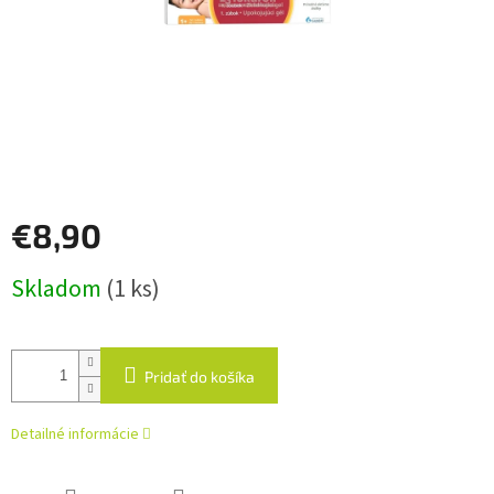
€8,90
Jednotková
Skladom
(1 ks)
cena:
Pridať do košíka
Detailné informácie