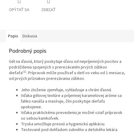
OPÝTAŤ SA
ZDIEĽAŤ
Popis
Diskusia
Podrobný popis
Gél na ďasná, ktorý poskytuje úľavu od nepríjemných pocitov a
podráždenia spojených s prerezávaním prvých zúbkov
(1)
dieťaťa
. Prípravok môže používať u detí vo veku od 1 mesiaca,
od prvých príznakov prerezávania zúbkov.
Jeho zloženie zjemňuje, vyhladzuje a chráni ďasná.
Vďaka gélovej textúre a príjemnej karamelovej aróme sa
ľahko nanáša a masíruje, čím poskytuje dieťaťu
upokojenie.
Vďaka praktickému prevedeniu je možné vziať prípravok
so sebou kamkoľvek.
Tryska umožňuje presnú a hygienickú aplikáciu.
Testované pod dohľadom zubného a detského lekára.