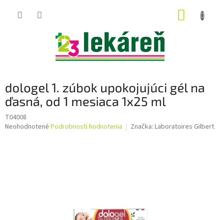
Prejsť
NÁKUP
na
obsah
KOŠÍK
dologel 1. zúbok upokojujúci gél na
ďasná, od 1 mesiaca 1x25 ml
T04008
Priemerné
Neohodnotené
Podrobnosti hodnotenia
Značka:
Laboratoires Gilbert
hodnotenie
produktu
je
0,0
z
5
hviezdičiek.