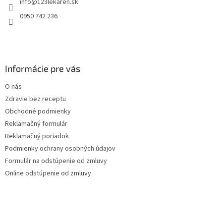
info
@
123lekaren.sk
i
e
0950 742 236
Informácie pre vás
O nás
Zdravie bez receptu
Obchodné podmienky
Reklamačný formulár
Reklamačný poriadok
Podmienky ochrany osobných údajov
Formulár na odstúpenie od zmluvy
Online odstúpenie od zmluvy