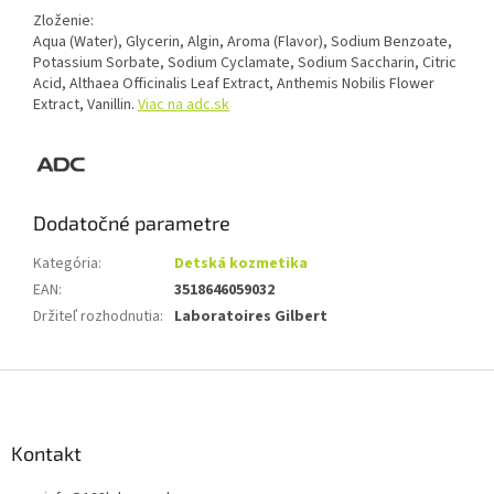
Zloženie:
Aqua (Water), Glycerin, Algin, Aroma (Flavor), Sodium Benzoate,
Potassium Sorbate, Sodium Cyclamate, Sodium Saccharin, Citric
Acid, Althaea Officinalis Leaf Extract, Anthemis Nobilis Flower
Extract, Vanillin.
Viac na adc.sk
Dodatočné parametre
Kategória
:
Detská kozmetika
EAN
:
3518646059032
Držiteľ rozhodnutia
:
Laboratoires Gilbert
Z
á
p
ä
Kontakt
t