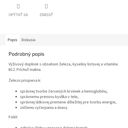
OPÝTAŤ SA
ZDIEĽAŤ
Popis
Diskusia
Podrobný popis
Výživový doplnok s obsahom železa, kyseliny listovej a vitamínu
B12. Príchuť malina.
Železo prispieva k:
správnej tvorbe červených krviniek a hemoglobínu,
správnemu prenosu kyslíka v tele,
správnej látkovej premene dôležitej pre tvorbu energie,
zníženiu vyčerpania a únavy.
Folát: