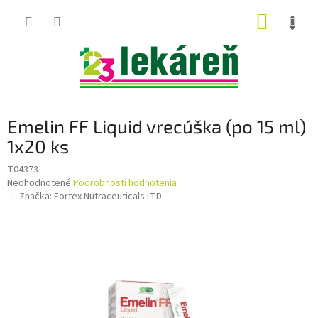
Prejsť
NÁKUP
na
obsah
KOŠÍK
Emelin FF Liquid vrecúška (po 15 ml)
1x20 ks
T04373
Priemerné
Neohodnotené
Podrobnosti hodnotenia
hodnotenie
Značka:
Fortex Nutraceuticals LTD.
produktu
je
0,0
z
5
hviezdičiek.