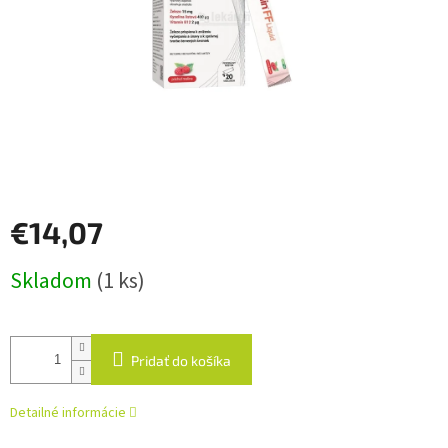
€14,07
Jednotková
Skladom
(1 ks)
cena:
Pridať do košíka
Detailné informácie