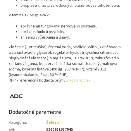
zohráva úlohu v procese delenia buniek,
prispieva k rastu zárodoč­ných tkanív počas tehotenstva.
Vitamín B12 prispieva k:
správnemu fungovaniu nervového systému,
správnej funkcii psychiky,
zníženiu vyčerpania a únavy.
Zloženie (1 vrecúško): čistená voda, sladidlo xylitol, zvlhčovadlo
a zahusťovadlo glycerol, regulátor kyslosti kyselina citrónová,
bisglycinát železnatý (15 mg železa, 107 % RHP), zahusťovadlo
xantánová guma, konzervačná látka sorbát draselný, malinová
aróma, kyselina listová (400 ug, 200 % RHP), vitamín B12
(kyanokobalamín, 2 ug, 80 % RHP)
RHP - referenčná hodnota príjmu
Viac na adc.sk
Dodatočné parametre
Kategória
:
Železo
EAN
:
5290931037045