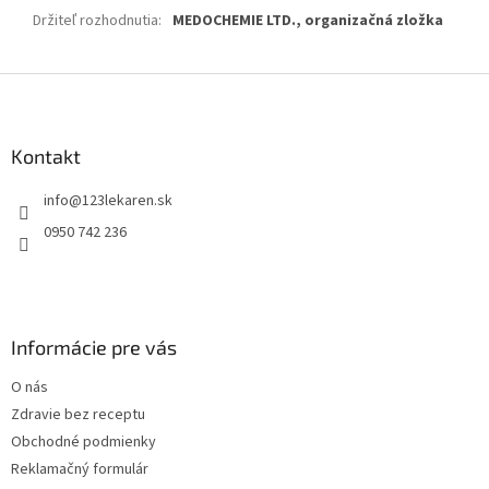
Držiteľ rozhodnutia
:
MEDOCHEMIE LTD., organizačná zložka
Z
á
p
ä
Kontakt
t
info
@
123lekaren.sk
i
e
0950 742 236
Informácie pre vás
O nás
Zdravie bez receptu
Obchodné podmienky
Reklamačný formulár