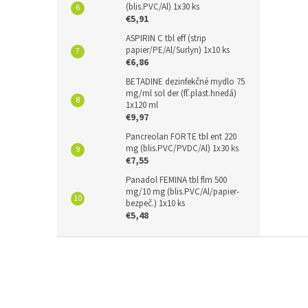
(blis.PVC/Al) 1x30 ks
€5,91
ASPIRIN C tbl eff (strip
papier/PE/Al/Surlyn) 1x10 ks
€6,86
BETADINE dezinfekčné mydlo 75
mg/ml sol der (fľ.plast.hnedá)
1x120 ml
€9,97
Pancreolan FORTE tbl ent 220
mg (blis.PVC/PVDC/Al) 1x30 ks
€7,55
Panadol FEMINA tbl flm 500
mg/10 mg (blis.PVC/Al/papier-
bezpeč.) 1x10 ks
€5,48
Z
á
p
ä
t