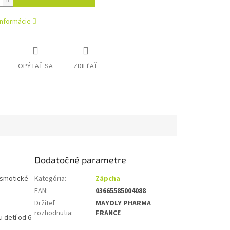
informácie
OPÝTAŤ SA
ZDIEĽAŤ
Dodatočné parametre
osmotické
Kategória
:
Zápcha
EAN
:
03665585004088
Držiteľ
MAYOLY PHARMA
rozhodnutia
:
FRANCE
 detí od 6