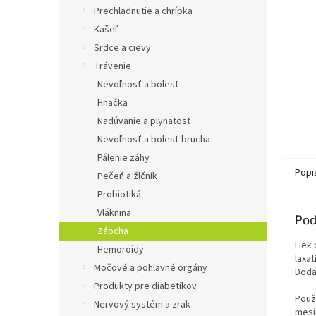
Prechladnutie a chrípka
Kašeľ
Srdce a cievy
Trávenie
Nevoľnosť a bolesť
Hnačka
Nadúvanie a plynatosť
Nevoľnosť a bolesť brucha
Pálenie záhy
Popi
Pečeň a žlčník
Probiotiká
Vláknina
Pod
Zápcha
Liek
Hemoroidy
laxat
Močové a pohlavné orgány
Dodá
Produkty pre diabetikov
Použ
Nervový systém a zrak
mesi