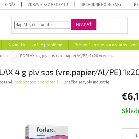
O NÁS
ZDRAVIE BEZ RECEPTU
OBCHODNÉ PODMIENKY
RE
HĽADAŤ
Kozmetika a kožné problémy
Prírodná kozmetika a starostlivos
pcha
FORLAX 4 g plv sps (vre.papier/Al/PE) 1x20 vreciek
AX 4 g plv sps (vre.papier/Al/PE) 1x20
né
notené
Podrobnosti hodnotenia
Značka:
Mayoly Industrie
nie
€6,
u
Jednotk
Skla
cena:
iek.