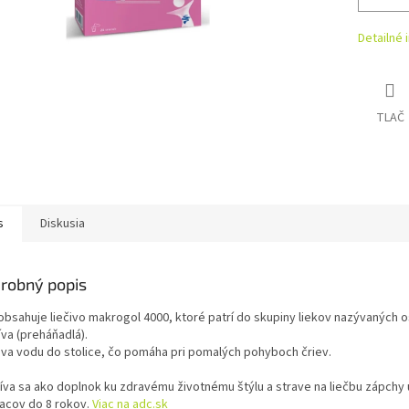
Detailné 
TLAČ
s
Diskusia
robný popis
 obsahuje liečivo makrogol 4000, ktoré patrí do skupiny liekov nazývaných 
íva (preháňadlá).
va vodu do stolice, čo pomáha pri pomalých pohyboch čriev.
íva sa ako doplnok ku zdravému životnému štýlu a strave na liečbu zápchy u
acov do 8 rokov.
Viac na adc.sk