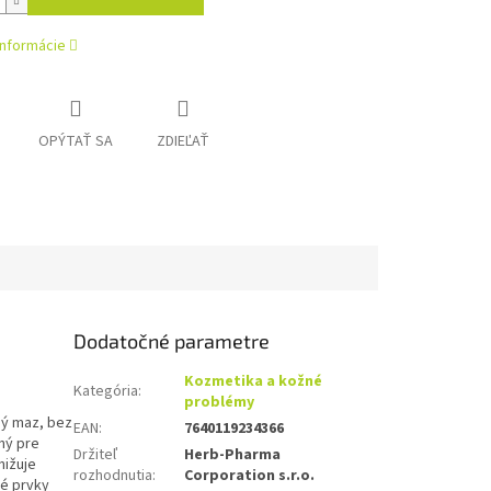
informácie
OPÝTAŤ SA
ZDIEĽAŤ
Dodatočné parametre
Kozmetika a kožné
Kategória
:
problémy
ný maz, bez
EAN
:
7640119234366
ný pre
Držiteľ
Herb-Pharma
nižuje
rozhodnutia
:
Corporation s.r.o.
é prvky