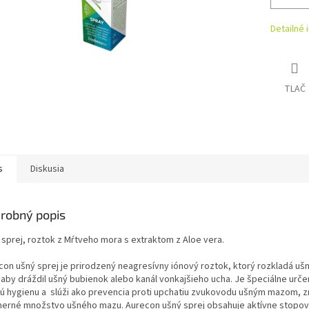
Detailné 
TLAČ
s
Diskusia
robný popis
 sprej, roztok z Mŕtveho mora s extraktom z Aloe vera.
con ušný sprej je prirodzený neagresívny iónový roztok, ktorý rozkladá uš
 aby dráždil ušný bubienok alebo kanál vonkajšieho ucha. Je špeciálne urče
ú hygienu a slúži ako prevencia proti upchatiu zvukovodu ušným mazom, z
erné množstvo ušného mazu. Aurecon ušný sprej obsahuje aktívne stopov