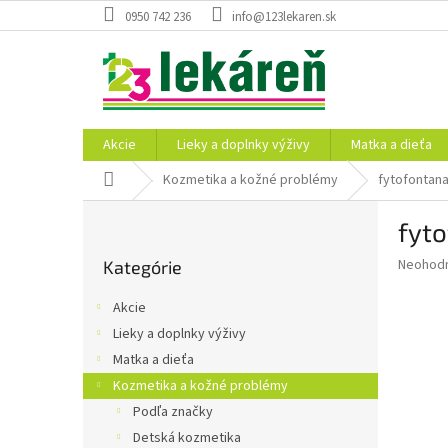
Prejsť
0950 742 236
info@123lekaren.sk
na
obsah
Akcie
Lieky a doplnky výživy
Matka a dieťa
Domov
Kozmetika a kožné problémy
fytofontan
B
fyt
o
Preskočiť
č
Priemer
Neohod
Kategórie
kategórie
n
hodnote
ý
produkt
Akcie
p
je
Lieky a doplnky výživy
0,0
a
z
Matka a dieťa
n
5
e
Kozmetika a kožné problémy
hviezdič
l
Podľa značky
Detská kozmetika