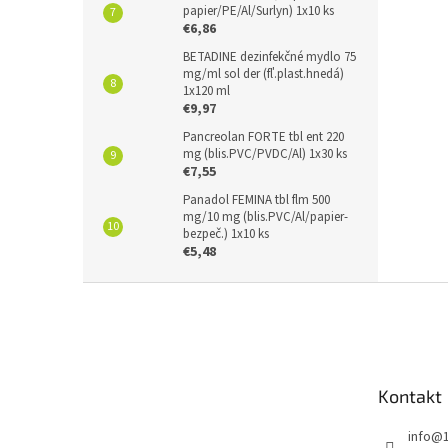
papier/PE/Al/Surlyn) 1x10 ks
€6,86
BETADINE dezinfekčné mydlo 75
mg/ml sol der (fľ.plast.hnedá)
1x120 ml
€9,97
Pancreolan FORTE tbl ent 220
mg (blis.PVC/PVDC/Al) 1x30 ks
€7,55
Panadol FEMINA tbl flm 500
mg/10 mg (blis.PVC/Al/papier-
bezpeč.) 1x10 ks
€5,48
Z
á
p
ä
t
Kontakt
i
e
info
@