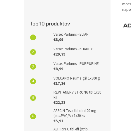
mors
napo
Top 10 produktov
Verset Parfums - ELIAN
€8,09
Verset Parfums - KHADDY
€20,79
Verset Parfums - PURPURINE
€8,99
VOLCANO Reuma gél 1x300 g
€17,86
REVITANERV STRONG tbl 1x30
ks
€22,28
AESCIN Teva tbl obd 20 mg
(blis.PVC/Al) 1x30 ks
€5,91
ASPIRIN C tbl eff (strip