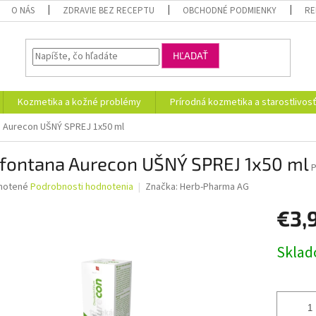
O NÁS
ZDRAVIE BEZ RECEPTU
OBCHODNÉ PODMIENKY
RE
HĽADAŤ
Kozmetika a kožné problémy
Prírodná kozmetika a starostlivos
a Aurecon UŠNÝ SPREJ 1x50 ml
ofontana Aurecon UŠNÝ SPREJ 1x50 ml
né
notené
Podrobnosti hodnotenia
Značka:
Herb-Pharma AG
nie
€3,
u
Jednotk
Skla
cena:
iek.