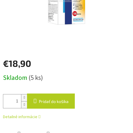
€18,90
Jednotková
Skladom
(5 ks)
cena:
Pridať do košíka
Detailné informácie