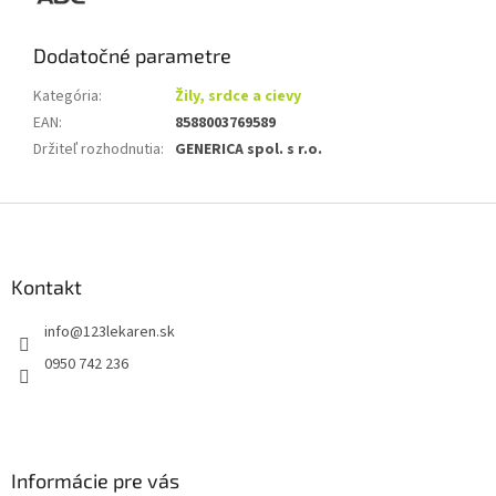
Dodatočné parametre
Kategória
:
Žily, srdce a cievy
EAN
:
8588003769589
Držiteľ rozhodnutia
:
GENERICA spol. s r.o.
Z
á
p
ä
Kontakt
t
info
@
123lekaren.sk
i
e
0950 742 236
Informácie pre vás