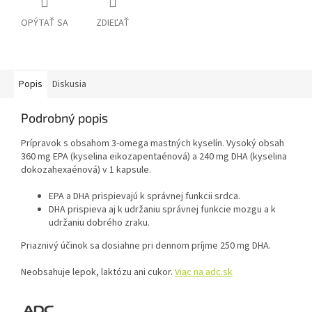
OPÝTAŤ SA
ZDIEĽAŤ
Popis
Diskusia
Podrobný popis
Prípravok s obsahom 3-omega mastných kyselín. Vysoký obsah
360 mg EPA (kyselina eikozapentaénová) a 240 mg DHA (kyselina
dokozahexaénová) v 1 kapsule.
EPA a DHA prispievajú k správnej funkcii srdca.
DHA prispieva aj k udržaniu správnej funkcie mozgu a k
udržaniu dobrého zraku.
Priaznivý účinok sa dosiahne pri dennom príjme 250 mg DHA.
Neobsahuje lepok, laktózu ani cukor.
Viac na adc.sk