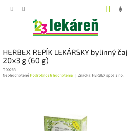
Prejsť
NÁKUP
na
obsah
KOŠÍK
HERBEX REPÍK LEKÁRSKY bylinný čaj
20x3 g (60 g)
T00283
Priemerné
Neohodnotené
Podrobnosti hodnotenia
Značka:
HERBEX spol. s r.o.
hodnotenie
produktu
je
0,0
z
5
hviezdičiek.