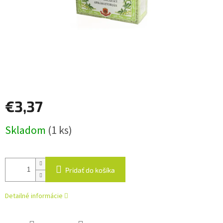
€3,37
Jednotková
Skladom
(1 ks)
cena:
Pridať do košíka
Detailné informácie