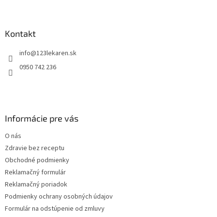
Z
á
p
ä
Kontakt
t
info
@
123lekaren.sk
i
e
0950 742 236
Informácie pre vás
O nás
Zdravie bez receptu
Obchodné podmienky
Reklamačný formulár
Reklamačný poriadok
Podmienky ochrany osobných údajov
Formulár na odstúpenie od zmluvy