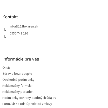
Z
á
p
ä
Kontakt
t
info
@
123lekaren.sk
i
e
0950 742 236
Informácie pre vás
O nás
Zdravie bez receptu
Obchodné podmienky
Reklamačný formulár
Reklamačný poriadok
Podmienky ochrany osobných údajov
Formulár na odstúpenie od zmluvy