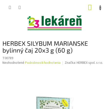
Prejsť
NÁKUP
na
obsah
KOŠÍK
HERBEX SILYBUM MARIANSKE
bylinný čaj 20x3 g (60 g)
T00789
Priemerné
Neohodnotené
Podrobnosti hodnotenia
Značka:
HERBEX spol. s r.o.
hodnotenie
produktu
je
0,0
z
5
hviezdičiek.