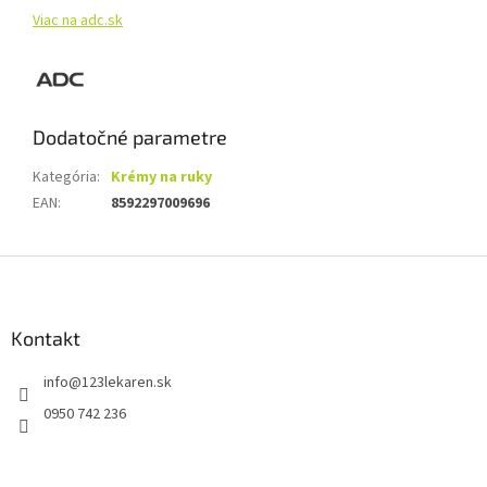
Viac na adc.sk
Dodatočné parametre
Kategória
:
Krémy na ruky
EAN
:
8592297009696
Z
á
p
ä
Kontakt
t
info
@
123lekaren.sk
i
e
0950 742 236