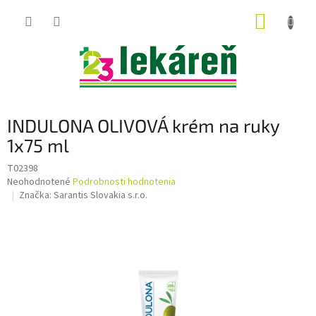
Prejsť
NÁKUP
na
obsah
KOŠÍK
INDULONA OLIVOVÁ krém na ruky
1x75 ml
T02398
Priemerné
Neohodnotené
Podrobnosti hodnotenia
hodnotenie
Značka:
Sarantis Slovakia s.r.o.
produktu
je
0,0
z
5
hviezdičiek.