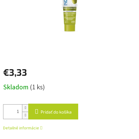
€3,33
Jednotková
Skladom
(1 ks)
cena:
Pridať do košíka
Detailné informácie