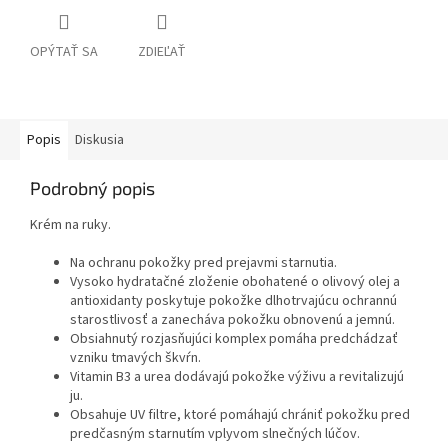
OPÝTAŤ SA
ZDIEĽAŤ
Popis
Diskusia
Podrobný popis
Krém na ruky.
Na ochranu pokožky pred prejavmi starnutia.
Vysoko hydratačné zloženie obohatené o olivový olej a
antioxidanty poskytuje pokožke dlhotrvajúcu ochrannú
starostlivosť a zanecháva pokožku obnovenú a jemnú.
Obsiahnutý rozjasňujúci komplex pomáha predchádzať
vzniku tmavých škvŕn.
Vitamin B3 a urea dodávajú pokožke výživu a revitalizujú
ju.
Obsahuje UV filtre, ktoré pomáhajú chrániť pokožku pred
predčasným starnutím vplyvom slnečných lúčov.