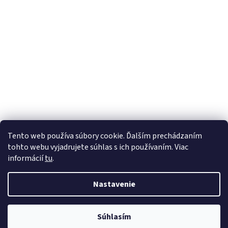
Tento web používa súbory cookie. Ďalším prechádzaním
tohto webu vyjadrujete súhlas s ich používaním. Viac
informácií
tu
.
Nastavenie
Vytvoril Shoptet
Súhlasím
Copyright 2026
123Lekáreň
. Všetky práva vyhradené.