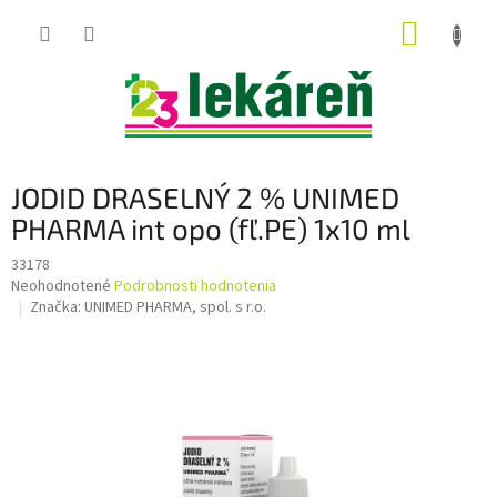
Prejsť
NÁKUP
na
obsah
KOŠÍK
JODID DRASELNÝ 2 % UNIMED
PHARMA int opo (fľ.PE) 1x10 ml
33178
Priemerné
Neohodnotené
Podrobnosti hodnotenia
hodnotenie
Značka:
UNIMED PHARMA, spol. s r.o.
produktu
je
0,0
z
5
hviezdičiek.