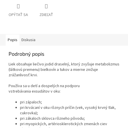
OPÝTAŤ SA
ZDIEĽAŤ
Popis
Diskusia
Podrobný popis
Liek obsahuje liečivo jodid draselný, ktorý zvyšuje metabolizmus
(látkovú premenu) bielkovín a tukov a mierne znižuje
zrážanlivosť krvi.
Používa sa u detí a dospelých na podporu
vstrebávania exsudátov v oku:
pri zápaloch;
pri krvácaní v oku rôznych príčin (vek, vysoký krvný tlak,
cukrovka);
pri zákaloch sklovca rôzneho pôvodu;
pri myopických, artériosklerotických zmenách ciev