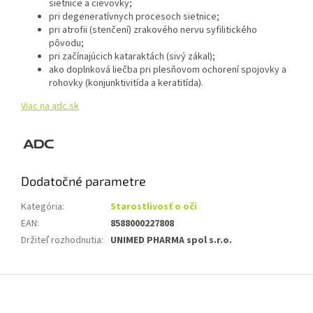
sietnice a cievovky;
pri degeneratívnych procesoch sietnice;
pri atrofii (stenčení) zrakového nervu syfilitického
pôvodu;
pri začínajúcich kataraktách (sivý zákal);
ako doplnková liečba pri plesňovom ochorení spojovky a
rohovky (konjunktivitída a keratitída).
Viac na adc.sk
Dodatočné parametre
Kategória
:
Starostlivosť o oči
EAN
:
8588000227808
Držiteľ rozhodnutia
:
UNIMED PHARMA spol s.r.o.
Z
á
p