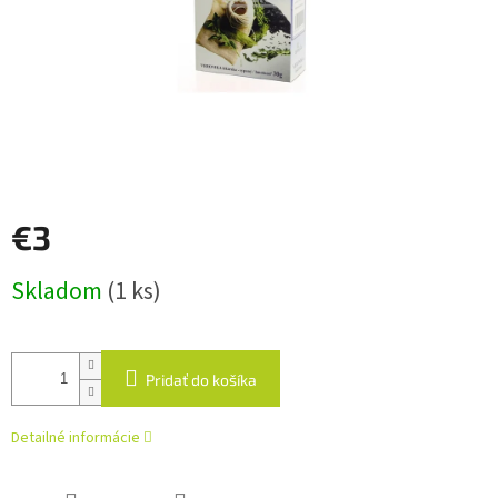
€3
Jednotková
Skladom
(1 ks)
cena:
Pridať do košíka
Detailné informácie