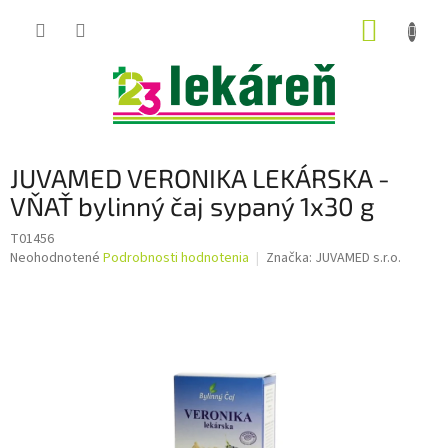
Prejsť
NÁKUP
na
obsah
KOŠÍK
JUVAMED VERONIKA LEKÁRSKA -
VŇAŤ bylinný čaj sypaný 1x30 g
T01456
Priemerné
Neohodnotené
Podrobnosti hodnotenia
Značka:
JUVAMED s.r.o.
hodnotenie
produktu
je
0,0
z
5
hviezdičiek.