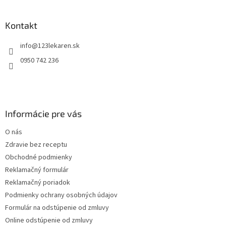
á
p
ä
Kontakt
t
info
@
123lekaren.sk
i
e
0950 742 236
Informácie pre vás
O nás
Zdravie bez receptu
Obchodné podmienky
Reklamačný formulár
Reklamačný poriadok
Podmienky ochrany osobných údajov
Formulár na odstúpenie od zmluvy
Online odstúpenie od zmluvy