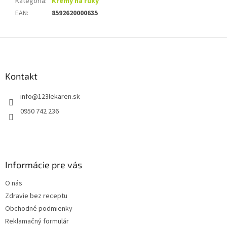
Kategória
:
Krémy na ruky
EAN
:
8592620000635
Z
á
p
ä
Kontakt
t
info
@
123lekaren.sk
i
e
0950 742 236
Informácie pre vás
O nás
Zdravie bez receptu
Obchodné podmienky
Reklamačný formulár