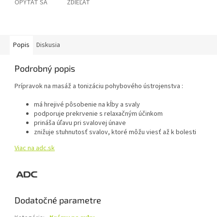
OPÝTAŤ SA
ZDIEĽAŤ
Popis
Diskusia
Podrobný popis
Prípravok na masáž a tonizáciu pohybového ústrojenstva :
má hrejivé pôsobenie na kĺby a svaly
podporuje prekrvenie s relaxačným účinkom
prináša úľavu pri svalovej únave
znižuje stuhnutosť svalov, ktoré môžu viesť až k bolesti
Viac na adc.sk
Dodatočné parametre