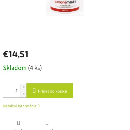
€14,51
Jednotková
Skladom
(4 ks)
cena:
Pridať do košíka
Detailné informácie