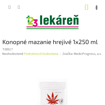
Prejsť
NÁKUP
na
obsah
KOŠÍK
Konopné mazanie hrejivé 1x250 ml
T00517
Priemerné
Neohodnotené
Podrobnosti hodnotenia
Značka:
MedicProgress, a.s.
hodnotenie
produktu
je
0,0
z
5
hviezdičiek.