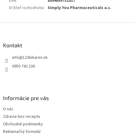
EAN
:
8594059731517
Držiteľ rozhodnutia
:
Simply You Pharmaceuticals a.s.
Z
á
p
ä
Kontakt
t
info
@
123lekaren.sk
i
e
0950 742 236
Informácie pre vás
O nás
Zdravie bez receptu
Obchodné podmienky
Reklamačný formulár