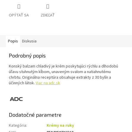
OPÝTAŤ SA
ZDIEĽAŤ
Popis
Diskusia
Podrobný popis
Konský balzam chladivý je krém poskytujúci rýchlu a dlhodobú
úľavu stuhnutým kĺbom, unaveným svalom a natiahnutému
chrbtu. Originálna receptúra obsahuje extrakty z 30 bylín a
účinných látok.
Viac na adc.sk
Dodatočné parametre
Kategória
:
Krémy na ruky