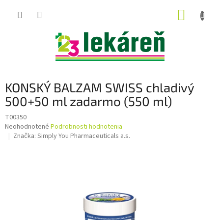
Prejsť
NÁKUP
na
obsah
KOŠÍK
KONSKÝ BALZAM SWISS chladivý
500+50 ml zadarmo (550 ml)
T00350
Priemerné
Neohodnotené
Podrobnosti hodnotenia
hodnotenie
Značka:
Simply You Pharmaceuticals a.s.
produktu
je
0,0
z
5
hviezdičiek.