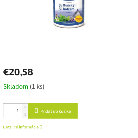
€20,58
Jednotková
Skladom
(1 ks)
cena:
Pridať do košíka
Detailné informácie