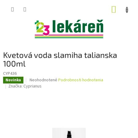
Prejsť
NÁKUP
na
obsah
KOŠÍK
Kvetová voda slamiha talianska
100ml
CYP436
Priemerné
Neohodnotené
Podrobnosti hodnotenia
Novinka
hodnotenie
Značka:
Cyprianus
produktu
je
0,0
z
5
hviezdičiek.