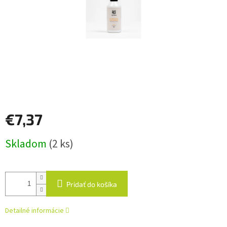
€7,37
Jednotková
Skladom
(2 ks)
cena:
Pridať do košíka
Detailné informácie