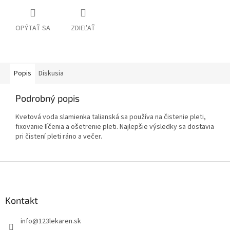
OPÝTAŤ SA
ZDIEĽAŤ
Popis
Diskusia
Podrobný popis
Kvetová voda slamienka talianská sa používa na čistenie pleti,
fixovanie líčenia a ošetrenie pleti. Najlepšie výsledky sa dostavia
pri čistení pleti ráno a večer.
Z
á
p
ä
Kontakt
t
info
@
123lekaren.sk
i