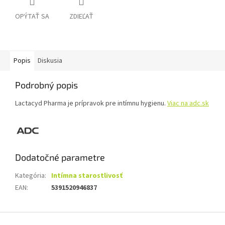
OPÝTAŤ SA
ZDIEĽAŤ
Popis
Diskusia
Podrobný popis
Lactacyd Pharma je prípravok pre intímnu hygienu.
Viac na adc.sk
Dodatočné parametre
Kategória
:
Intímna starostlivosť
EAN
:
5391520946837
Z