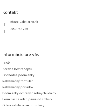
á
p
ä
Kontakt
t
info
@
123lekaren.sk
i
e
0950 742 236
Informácie pre vás
O nás
Zdravie bez receptu
Obchodné podmienky
Reklamačný formulár
Reklamačný poriadok
Podmienky ochrany osobných údajov
Formulár na odstúpenie od zmluvy
Online odstúpenie od zmluvy