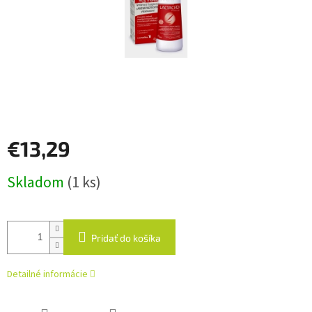
€13,29
Jednotková
Skladom
(1 ks)
cena:
Pridať do košíka
Detailné informácie