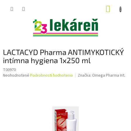
Prejsť
NÁKUP
na
obsah
KOŠÍK
LACTACYD Pharma ANTIMYKOTICKÝ
intímna hygiena 1x250 ml
T00970
Priemerné
Neohodnotené
Podrobnosti hodnotenia
Značka:
Omega Pharma Int.
hodnotenie
produktu
je
0,0
z
5
hviezdičiek.