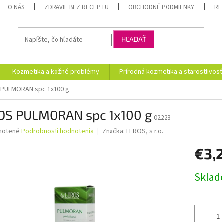
O NÁS
ZDRAVIE BEZ RECEPTU
OBCHODNÉ PODMIENKY
RE
HĽADAŤ
Kozmetika a kožné problémy
Prírodná kozmetika a starostlivos
 PULMORAN spc 1x100 g
OS PULMORAN spc 1x100 g
02223
né
notené
Podrobnosti hodnotenia
Značka:
LEROS, s r.o.
nie
€3,
u
Jednotk
Skla
cena:
iek.