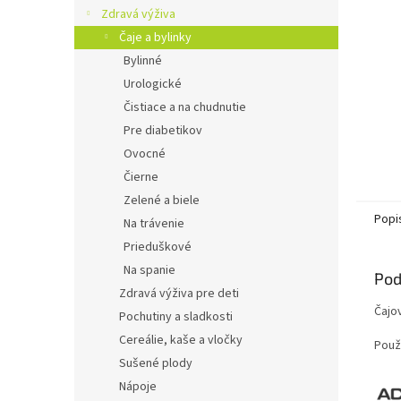
Zdravá výživa
Čaje a bylinky
Bylinné
Urologické
Čistiace a na chudnutie
Pre diabetikov
Ovocné
Čierne
Zelené a biele
Popi
Na trávenie
Prieduškové
Na spanie
Pod
Zdravá výživa pre deti
Čajov
Pochutiny a sladkosti
Cereálie, kaše a vločky
Použ
Sušené plody
Nápoje