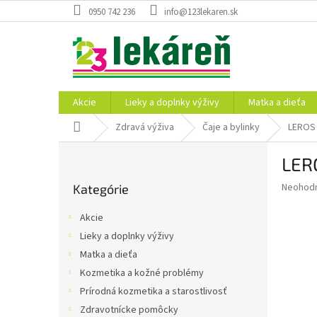
Prejsť
0950 742 236
info@123lekaren.sk
na
obsah
Akcie
Lieky a doplnky výživy
Matka a dieťa
Domov
Zdravá výživa
Čaje a bylinky
LEROS
B
LER
o
Preskočiť
č
Priemer
Neohod
Kategórie
kategórie
n
hodnote
ý
produkt
Akcie
p
je
Lieky a doplnky výživy
0,0
a
z
Matka a dieťa
n
5
e
Kozmetika a kožné problémy
hviezdič
l
Prírodná kozmetika a starostlivosť
Zdravotnícke pomôcky