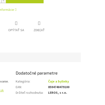
informácie
OPÝTAŤ SA
ZDIEĽAŤ
Dodatočné parametre
avanie.
Kategória
:
Čaje a bylinky
EAN
:
8594740479100
.sk
Držiteľ rozhodnutia
:
LEROS, s r.o.