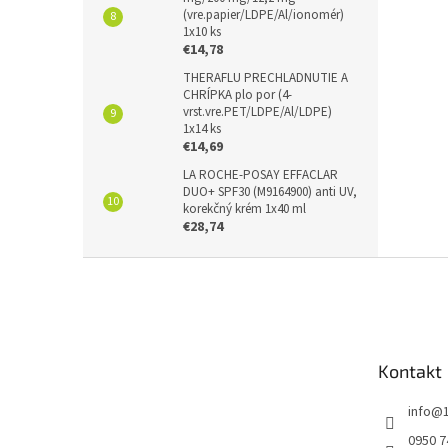
(vre.papier/LDPE/Al/ionomér)
1x10 ks
€14,78
THERAFLU PRECHLADNUTIE A
CHRÍPKA plo por (4-
vrst.vre.PET/LDPE/Al/LDPE)
1x14 ks
€14,69
LA ROCHE-POSAY EFFACLAR
DUO+ SPF30 (M9164900) anti UV,
korekčný krém 1x40 ml
€28,74
Z
á
p
ä
t
Kontakt
i
e
info
@
0950 7