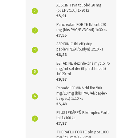
AESCIN Teva tbl obd 20 mg
(blis.PVC/Al) 1x30 ks
€5,91
Pancreolan FORTE tbl ent 220
mg (blis.PVC/PVDC/Al) 1x30 ks
€7,55
ASPIRIN C tbl eff (strip
papier/PE/Al/Surlyn) 1x10 ks
€6,86
BETADINE dezinfekčné mydlo 75
mg/ml sol der (fľ.plast.hnedá)
1x120 ml
€9,97
Panadol FEMINA tbl flm 500
mg/10 mg (blis.PVC/Al/papier-
bezpeč.) 1x10 ks
€5,48
PLUS LEKÁREŇ B komplex Forte
tbl 1x100 ks
€7,87
THERAFLU FORTE plo por 1000
mg/200 mg/12,2 mg