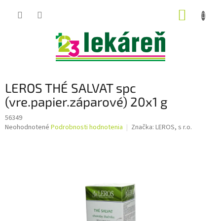
Prejsť
NÁKUP
na
obsah
KOŠÍK
LEROS THÉ SALVAT spc
(vre.papier.záparové) 20x1 g
56349
Priemerné
Neohodnotené
Podrobnosti hodnotenia
Značka:
LEROS, s r.o.
hodnotenie
produktu
je
0,0
z
5
hviezdičiek.