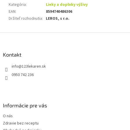
Kategória
:
Lieky a doplnky výživy
EAN
:
8594740486306
Držiteľ rozhodnutia
:
LEROS, s r.o.
Z
á
p
ä
Kontakt
t
info
@
123lekaren.sk
i
e
0950 742 236
Informácie pre vás
O nás
Zdravie bez receptu