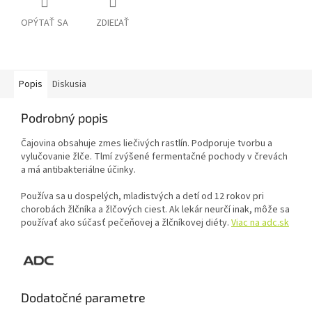
OPÝTAŤ SA
ZDIEĽAŤ
Popis
Diskusia
Podrobný popis
Čajovina obsahuje zmes liečivých rastlín. Podporuje tvorbu a
vylučovanie žlče. Tlmí zvýšené fermentačné pochody v črevách
a má antibakteriálne účinky.
Používa sa u dospelých, mladistvých a detí od 12 rokov pri
chorobách žlčníka a žlčových ciest. Ak lekár neurčí inak, môže sa
používať ako súčasť pečeňovej a žlčníkovej diéty.
Viac na adc.sk
Dodatočné parametre