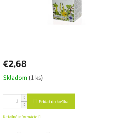
€2,68
Jednotková
Skladom
(1 ks)
cena:
Pridať do košíka
Detailné informácie