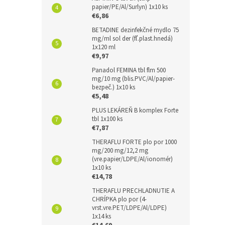
papier/PE/Al/Surlyn) 1x10 ks
€6,86
BETADINE dezinfekčné mydlo 75
mg/ml sol der (fľ.plast.hnedá)
1x120 ml
€9,97
Panadol FEMINA tbl flm 500
mg/10 mg (blis.PVC/Al/papier-
bezpeč.) 1x10 ks
€5,48
PLUS LEKÁREŇ B komplex Forte
tbl 1x100 ks
€7,87
THERAFLU FORTE plo por 1000
mg/200 mg/12,2 mg
(vre.papier/LDPE/Al/ionomér)
1x10 ks
€14,78
THERAFLU PRECHLADNUTIE A
CHRÍPKA plo por (4-
vrst.vre.PET/LDPE/Al/LDPE)
1x14 ks