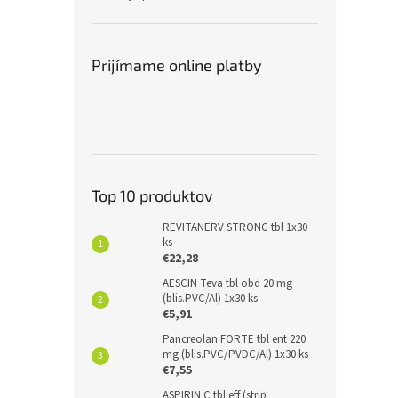
Prijímame online platby
Top 10 produktov
REVITANERV STRONG tbl 1x30
ks
€22,28
AESCIN Teva tbl obd 20 mg
(blis.PVC/Al) 1x30 ks
€5,91
Pancreolan FORTE tbl ent 220
mg (blis.PVC/PVDC/Al) 1x30 ks
€7,55
ASPIRIN C tbl eff (strip