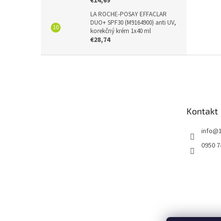
€14,69
LA ROCHE-POSAY EFFACLAR
DUO+ SPF30 (M9164900) anti UV,
korekčný krém 1x40 ml
€28,74
Z
á
p
ä
t
Kontakt
i
e
info
@
0950 7