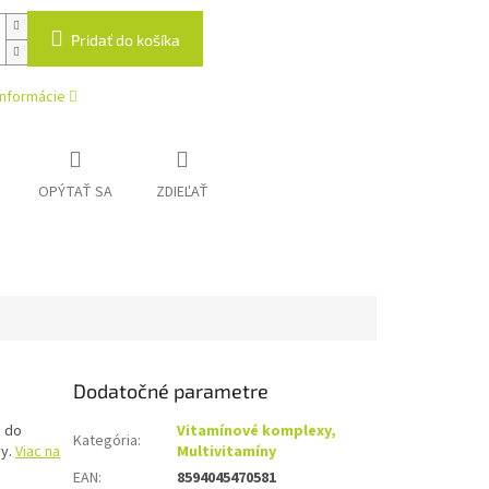
Pridať do košíka
informácie
OPÝTAŤ SA
ZDIEĽAŤ
Dodatočné parametre
e do
Vitamínové komplexy,
Kategória
:
vy.
Viac na
Multivitamíny
EAN
:
8594045470581