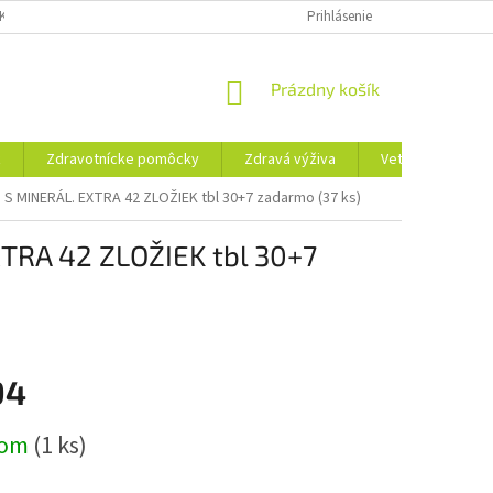
KLAMAČNÝ FORMULÁR
REKLAMAČNÝ PORIADOK
Prihlásenie
PODMIENKY OCHRA
NÁKUPNÝ
Prázdny košík
KOŠÍK
ť
Zdravotnícke pomôcky
Zdravá výživa
Veterina
T
S MINERÁL. EXTRA 42 ZLOŽIEK tbl 30+7 zadarmo (37 ks)
RA 42 ZLOŽIEK tbl 30+7
94
ová
dom
(1 ks)