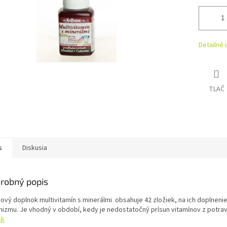
Detailné 
TLAČ
s
Diskusia
robný popis
vový doplnok multivitamín s minerálmi obsahuje 42 zložiek, na ich doplneni
nizmu. Je vhodný v období, kedy je nedostatočný prísun vitamínov z potra
sk