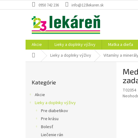
Prejsť
0950 742 236
info@123lekaren.sk
na
obsah
Akcie
Lieky a doplnky výživy
Matka a dieťa
Domov
Lieky a doplnky výživy
Vitamíny a minerál
B
Med
o
Preskočiť
č
zada
Kategórie
kategórie
n
T02054
ý
Akcie
Priemer
Neohod
p
hodnote
Lieky a doplnky výživy
a
produkt
Pre diabetikov
n
je
e
Pre krásu
0,0
z
l
Bolesť
5
Liečenie rán
hviezdič