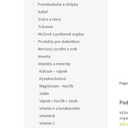
Prechladnutie a chrípka
Kašeľ
Srdce a cievy
Trávenie
Močové a pohlavné orgány
Produkty pre diabetikov
Nervový systém a zrak
Imunita
Vitamíny a minerály
Kalcium – vápnik
Kyselina listová
Popi
Magnézium – Horčík
Selén
Vápnik + horčík + zinok
Pod
Vitamín A a betakarotén
Výži
Vitamín B
orga
Vitamín C
adc.