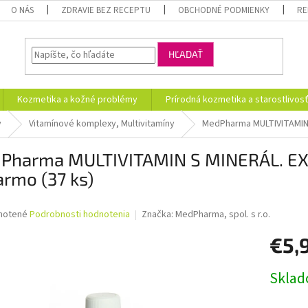
O NÁS
ZDRAVIE BEZ RECEPTU
OBCHODNÉ PODMIENKY
RE
HĽADAŤ
Kozmetika a kožné problémy
Prírodná kozmetika a starostlivos
y
Vitamínové komplexy, Multivitamíny
MedPharma MULTIVITAMIN 
Pharma MULTIVITAMIN S MINERÁL. EXT
rmo (37 ks)
né
notené
Podrobnosti hodnotenia
Značka:
MedPharma, spol. s r.o.
nie
€5,
u
Jednotk
Skla
cena:
iek.