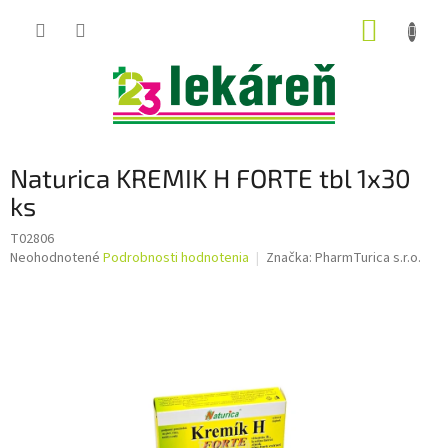
Prejsť
NÁKUP
na
obsah
KOŠÍK
Naturica KREMIK H FORTE tbl 1x30
ks
T02806
Priemerné
Neohodnotené
Podrobnosti hodnotenia
Značka:
PharmTurica s.r.o.
hodnotenie
produktu
je
0,0
z
5
hviezdičiek.