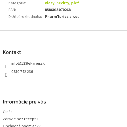
Kategória
:
Vlasy, nechty, pleť
EAN
:
8586013070268
Držiteľ rozhodnutia
:
PharmTurica s.r.o.
Z
á
p
ä
Kontakt
t
info
@
123lekaren.sk
i
e
0950 742 236
Informácie pre vás
O nás
Zdravie bez receptu
Obchodné podmienky