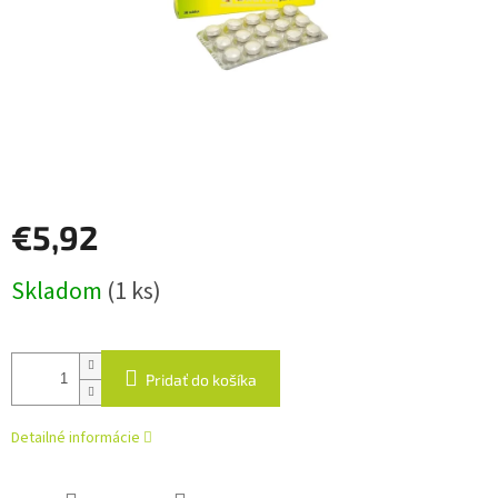
€5,92
Jednotková
Skladom
(1 ks)
cena:
Pridať do košíka
Detailné informácie