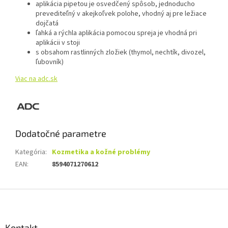
aplikácia pipetou je osvedčený spôsob, jednoducho
prevediteľný v akejkoľvek polohe, vhodný aj pre ležiace
dojčatá
ľahká a rýchla aplikácia pomocou spreja je vhodná pri
aplikácii v stoji
s obsahom rastlinných zložiek (thymol, nechtík, divozel,
ľubovník)
Viac na adc.sk
Dodatočné parametre
Kategória
:
Kozmetika a kožné problémy
EAN
:
8594071270612
Z
á
p
ä
Kontakt