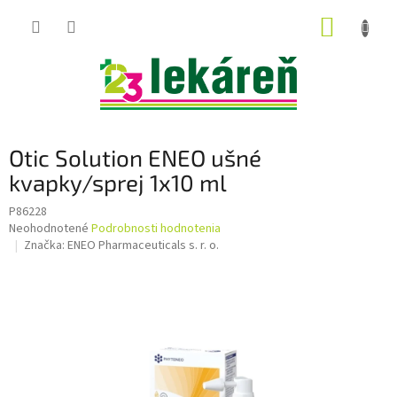
Prejsť
NÁKUP
na
obsah
KOŠÍK
Otic Solution ENEO ušné
kvapky/sprej 1x10 ml
P86228
Priemerné
Neohodnotené
Podrobnosti hodnotenia
hodnotenie
Značka:
ENEO Pharmaceuticals s. r. o.
produktu
je
0,0
z
5
hviezdičiek.