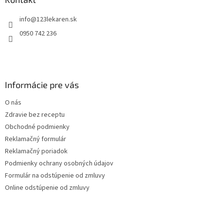
t
info
@
123lekaren.sk
i
e
0950 742 236
Informácie pre vás
O nás
Zdravie bez receptu
Obchodné podmienky
Reklamačný formulár
Reklamačný poriadok
Podmienky ochrany osobných údajov
Formulár na odstúpenie od zmluvy
Online odstúpenie od zmluvy