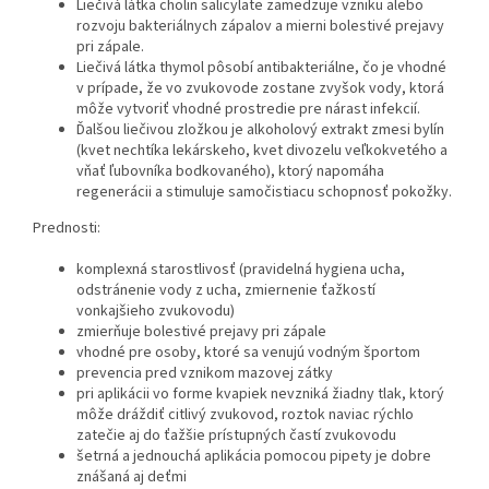
Liečivá látka cholin salicylate zamedzuje vzniku alebo
rozvoju bakteriálnych zápalov a mierni bolestivé prejavy
pri zápale.
Liečivá látka thymol pôsobí antibakteriálne, čo je vhodné
v prípade, že vo zvukovode zostane zvyšok vody, ktorá
môže vytvoriť vhodné prostredie pre nárast infekcií.
Ďalšou liečivou zložkou je alkoholový extrakt zmesi bylín
(kvet nechtíka lekárskeho, kvet divozelu veľkokvetého a
vňať ľubovníka bodkovaného), ktorý napomáha
regenerácii a stimuluje samočistiacu schopnosť pokožky.
Prednosti:
komplexná starostlivosť (pravidelná hygiena ucha,
odstránenie vody z ucha, zmiernenie ťažkostí
vonkajšieho zvukovodu)
zmierňuje bolestivé prejavy pri zápale
vhodné pre osoby, ktoré sa venujú vodným športom
prevencia pred vznikom mazovej zátky
pri aplikácii vo forme kvapiek nevzniká žiadny tlak, ktorý
môže dráždiť citlivý zvukovod, roztok naviac rýchlo
zatečie aj do ťažšie prístupných častí zvukovodu
šetrná a jednouchá aplikácia pomocou pipety je dobre
znášaná aj deťmi