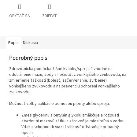
OPÝTAŤ SA
ZDIEĽAŤ
Popis
Diskusia
Podrobný popis
Zdravotnícka pomôcka. Ušné kvapky/sprej sú vhodné na
odstránenie mazu, vody a nečistôt z vonkajšieho zvukovodu, na
zmiernenie ťažkostí (bolesť, začervenanie, svrbenie)
vonkajšieho zvukovodu a na prevenciu ochorení vonkajšieho
zvukovodu.
Možnosť voľby aplikácie pomocou pipety alebo spreja.
Zmes glycerínu a butylén glykolu zmäkčuje a rozpustí
stvrdnutú mazovú zátku a zároveň je miesiteľná s vodou.
Vďaka schopnosti viazať vlhkosť odstraňuje prípadný
opuch.