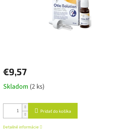
€9,57
Jednotková
Skladom
(2 ks)
cena:
Pridať do košíka
Detailné informácie