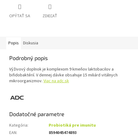
OPÝTAŤ SA
ZDIEĽAŤ
Popis
Diskusia
Podrobný popis
Výživový doplnok je komplexom 9 kmeňov laktobacilov a
bifidobaktérií. V dennej dávke obsahuje 15 miliárd vitálnych
mikroorganizmov.
Viac na adc.sk
Dodatočné parametre
Kategória
:
Probiotiká pre imunitu
EAN
:
8594045474893