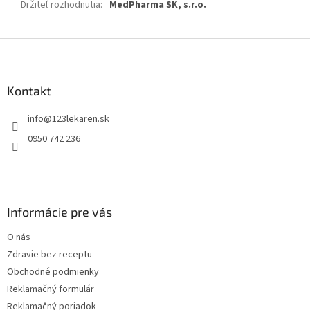
Držiteľ rozhodnutia
:
MedPharma SK, s.r.o.
Z
á
p
ä
Kontakt
t
info
@
123lekaren.sk
i
e
0950 742 236
Informácie pre vás
O nás
Zdravie bez receptu
Obchodné podmienky
Reklamačný formulár
Reklamačný poriadok