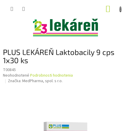
Prejsť
NÁKUP
na
obsah
KOŠÍK
PLUS LEKÁREŇ Laktobacily 9 cps
1x30 ks
T00845
Priemerné
Neohodnotené
Podrobnosti hodnotenia
hodnotenie
Značka:
MedPharma, spol. s r.o.
produktu
je
0,0
z
5
hviezdičiek.