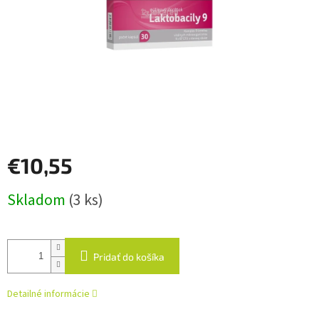
€10,55
Jednotková
Skladom
(3 ks)
cena:
Pridať do košíka
Detailné informácie