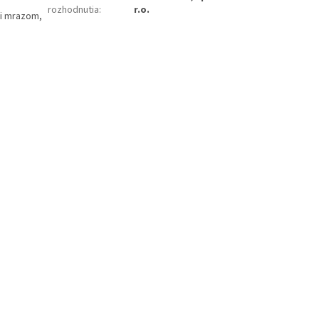
rozhodnutia
:
r.o.
či mrazom,