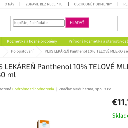
O NÁS
ZDRAVIE BEZ RECEPTU
OBCHODNÉ PODMIENKY
RE
HĽADAŤ
Kozmetika a kožné problémy
Prírodná kozmetika a starostlivos
Po opaľovaní
PLUS LEKÁREŇ Panthenol 10% TELOVÉ MLIEKO sens
S LEKÁREŇ Panthenol 10% TELOVÉ MLIE
30 ml
né
notené
Podrobnosti hodnotenia
Značka:
MedPharma, spol. s r.o.
nie
€11,
u
Jednotk
Skla
cena:
iek.