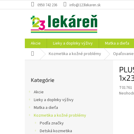
Prejsť
0950 742 236
info@123lekaren.sk
na
obsah
Akcie
Lieky a doplnky výživy
Matka a dieťa
Domov
Kozmetika a kožné problémy
Opaľovanie
B
PLU
o
Preskočiť
č
1x2
Kategórie
kategórie
n
T01761
ý
Akcie
Priemer
Neohod
p
hodnote
Lieky a doplnky výživy
a
produkt
Matka a dieťa
n
je
e
Kozmetika a kožné problémy
0,0
z
l
Podľa značky
5
Detská kozmetika
hviezdič