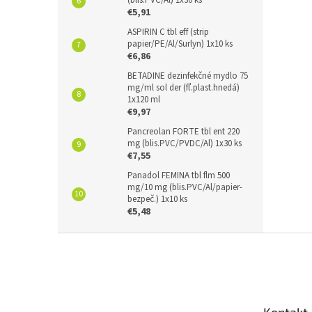
(blis.PVC/Al) 1x30 ks
€5,91
ASPIRIN C tbl eff (strip
papier/PE/Al/Surlyn) 1x10 ks
€6,86
BETADINE dezinfekčné mydlo 75
mg/ml sol der (fľ.plast.hnedá)
1x120 ml
€9,97
Pancreolan FORTE tbl ent 220
mg (blis.PVC/PVDC/Al) 1x30 ks
€7,55
Panadol FEMINA tbl flm 500
mg/10 mg (blis.PVC/Al/papier-
bezpeč.) 1x10 ks
€5,48
Z
á
p
ä
t