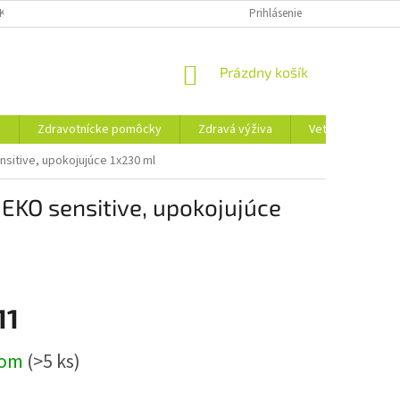
KLAMAČNÝ FORMULÁR
REKLAMAČNÝ PORIADOK
Prihlásenie
PODMIENKY OCHRA
NÁKUPNÝ
Prázdny košík
KOŠÍK
ť
Zdravotnícke pomôcky
Zdravá výživa
Veterina
T
itive, upokojujúce 1x230 ml
KO sensitive, upokojujúce
11
ová
dom
(>5 ks)