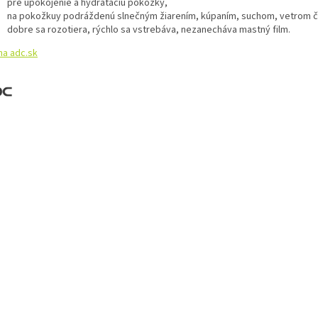
pre upokojenie a hydratáciu pokožky,
na pokožkuy podráždenú slnečným žiarením, kúpaním, suchom, vetrom 
dobre sa rozotiera, rýchlo sa vstrebáva, nezanecháva mastný film.
na adc.sk