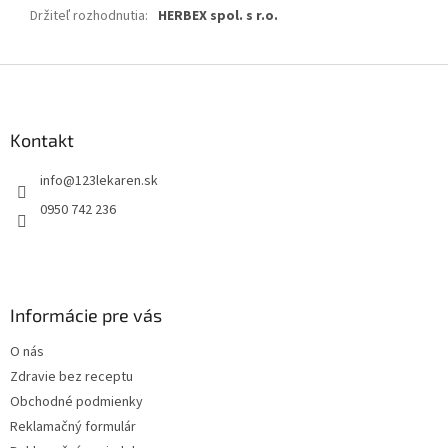
Držiteľ rozhodnutia
:
HERBEX spol. s r.o.
Z
á
p
ä
Kontakt
t
info
@
123lekaren.sk
i
e
0950 742 236
Informácie pre vás
O nás
Zdravie bez receptu
Obchodné podmienky
Reklamačný formulár