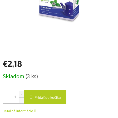
€2,18
Jednotková
Skladom
(3 ks)
cena:
Pridať do košíka
Detailné informácie