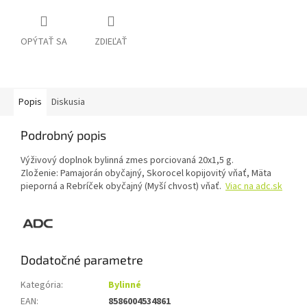
OPÝTAŤ SA
ZDIEĽAŤ
Popis
Diskusia
Podrobný popis
Výživový doplnok bylinná zmes porciovaná 20x1,5 g.
Zloženie: Pamajorán obyčajný, Skorocel kopijovitý vňať, Mäta
pieporná a Rebríček obyčajný (Myší chvost) vňať.
Viac na adc.sk
Dodatočné parametre
Kategória
:
Bylinné
EAN
:
8586004534861