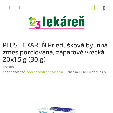
Prejsť
NÁKUP
na
obsah
KOŠÍK
PLUS LEKÁREŇ Priedušková bylinná
zmes porciovaná, záparové vrecká
20x1,5 g (30 g)
T00880
Priemerné
Neohodnotené
Podrobnosti hodnotenia
Značka:
HERBEX spol. s r.o.
hodnotenie
produktu
je
0,0
z
5
hviezdičiek.