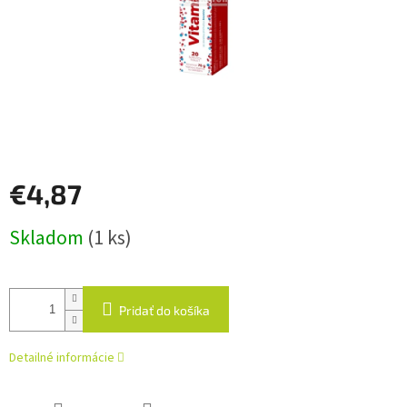
€4,87
Jednotková
Skladom
(1 ks)
cena:
Pridať do košíka
Detailné informácie