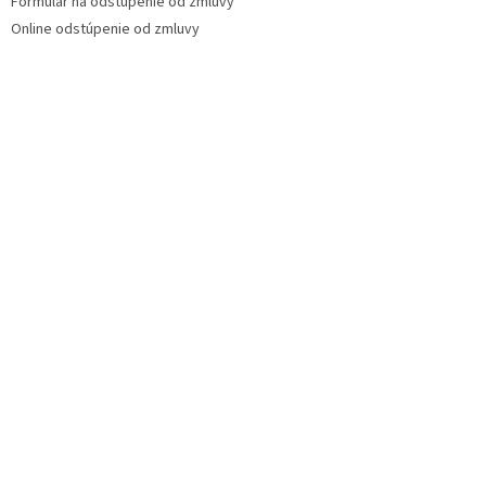
Formulár na odstúpenie od zmluvy
Online odstúpenie od zmluvy