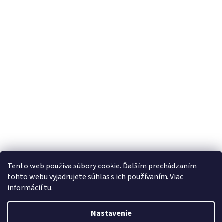
Tento web používa súbory cookie. Ďalším prechádzaním
tohto webu vyjadrujete súhlas s ich používaním. Viac
informácií
tu
.
Nastavenie
Vytvoril Shoptet