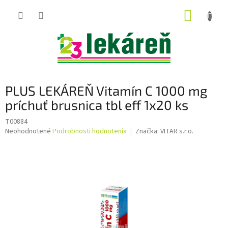
Prejsť
NÁKUP
na
obsah
KOŠÍK
PLUS LEKÁREŇ Vitamín C 1000 mg
príchuť brusnica tbl eff 1x20 ks
T00884
Priemerné
Neohodnotené
Podrobnosti hodnotenia
Značka:
VITAR s.r.o.
hodnotenie
produktu
je
0,0
z
5
hviezdičiek.