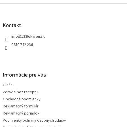
Z
á
p
ä
Kontakt
t
info
@
123lekaren.sk
i
e
0950 742 236
Informácie pre vás
O nás
Zdravie bez receptu
Obchodné podmienky
Reklamačný formulár
Reklamačný poriadok
Podmienky ochrany osobných údajov