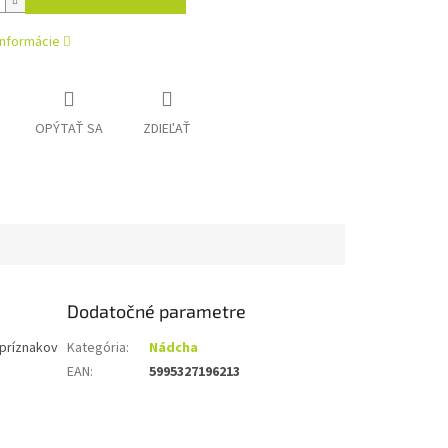
informácie
OPÝTAŤ SA
ZDIEĽAŤ
Dodatočné parametre
 príznakov
Kategória
:
Nádcha
EAN
:
5995327196213