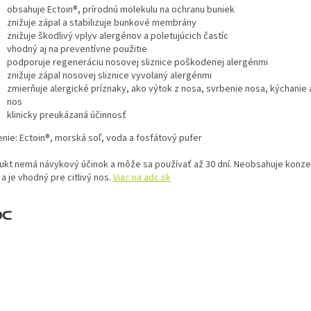
obsahuje Ectoin®, prírodnú molekulu na ochranu buniek
znižuje zápal a stabilizuje bunkové membrány
znižuje škodlivý vplyv alergénov a poletujúcich častíc
vhodný aj na preventívne použitie
podporuje regeneráciu nosovej sliznice poškodenej alergénmi
znižuje zápal nosovej sliznice vyvolaný alergénmi
zmierňuje alergické príznaky, ako výtok z nosa, svrbenie nosa, kýchanie
nos
klinicky preukázaná účinnosť
enie: Ectoin®, morská soľ, voda a fosfátový pufer
ukt nemá návykový účinok a môže sa používať až 30 dní. Neobsahuje konz
 a je vhodný pre citlivý nos.
Viac na adc.sk