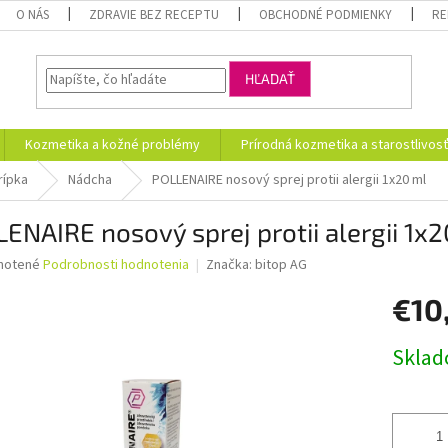
O NÁS
ZDRAVIE BEZ RECEPTU
OBCHODNÉ PODMIENKY
RE
HĽADAŤ
Kozmetika a kožné problémy
Prírodná kozmetika a starostlivos
rípka
Nádcha
POLLENAIRE nosový sprej protii alergii 1x20 ml
ENAIRE nosový sprej protii alergii 1x
né
notené
Podrobnosti hodnotenia
Značka:
bitop AG
nie
€10
u
Jednotk
Skla
cena:
iek.