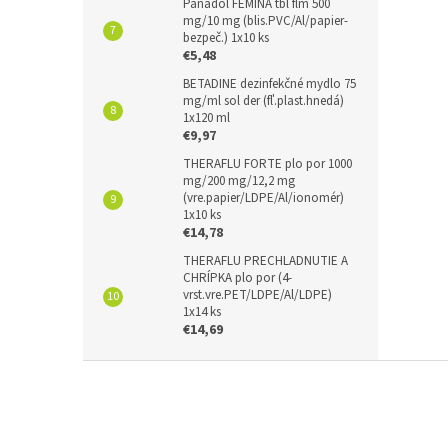
Panadol FEMINA tbl flm 500
mg/10 mg (blis.PVC/Al/papier-
bezpeč.) 1x10 ks
€5,48
BETADINE dezinfekčné mydlo 75
mg/ml sol der (fľ.plast.hnedá)
1x120 ml
€9,97
THERAFLU FORTE plo por 1000
mg/200 mg/12,2 mg
(vre.papier/LDPE/Al/ionomér)
1x10 ks
€14,78
THERAFLU PRECHLADNUTIE A
CHRÍPKA plo por (4-
vrst.vre.PET/LDPE/Al/LDPE)
1x14 ks
€14,69
Z
á
p
ä