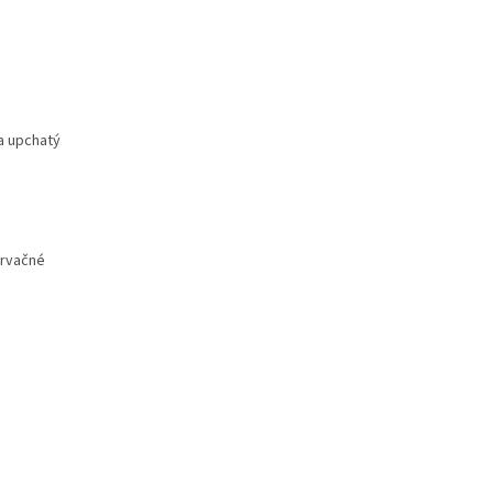
 a upchatý
ervačné