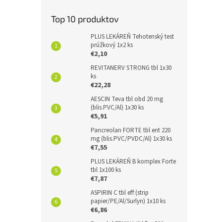
Top 10 produktov
PLUS LEKÁREŇ Tehotenský test
prúžkový 1x2 ks
€2,10
REVITANERV STRONG tbl 1x30
ks
€22,28
AESCIN Teva tbl obd 20 mg
(blis.PVC/Al) 1x30 ks
€5,91
Pancreolan FORTE tbl ent 220
mg (blis.PVC/PVDC/Al) 1x30 ks
€7,55
PLUS LEKÁREŇ B komplex Forte
tbl 1x100 ks
€7,87
ASPIRIN C tbl eff (strip
papier/PE/Al/Surlyn) 1x10 ks
€6,86