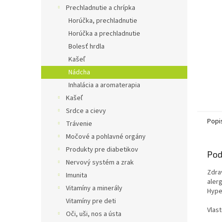
Prechladnutie a chrípka
Horúčka, prechladnutie
Horúčka a prechladnutie
Bolesť hrdla
Kašeľ
Nádcha
Inhalácia a aromaterapia
Kašeľ
Srdce a cievy
Popi
Trávenie
Močové a pohlavné orgány
Produkty pre diabetikov
Pod
Nervový systém a zrak
Zdra
Imunita
aler
Vitamíny a minerály
Hype
Vitamíny pre deti
Vlast
Oči, uši, nos a ústa