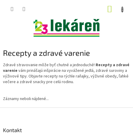
Prejsť
NÁKUP
na
obsah
KOŠÍK
Recepty a zdravé varenie
Zdravé stravovanie môže byť chutné a jednoduché!
Recepty a zdravé
varenie
vám prinášajú inšpirácie na vyvážené jedlá, zdravé suroviny a
výživové tipy. Objavte recepty na rýchle raňajky, výživné obedy, ľahké
večere a zdravé snacky pre celú rodinu.
Záznamy neboli nájdené...
Z
á
p
ä
Kontakt