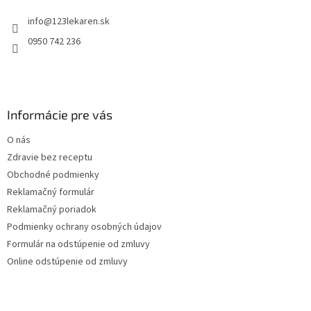
t
info
@
123lekaren.sk
i
e
0950 742 236
Informácie pre vás
O nás
Zdravie bez receptu
Obchodné podmienky
Reklamačný formulár
Reklamačný poriadok
Podmienky ochrany osobných údajov
Formulár na odstúpenie od zmluvy
Online odstúpenie od zmluvy