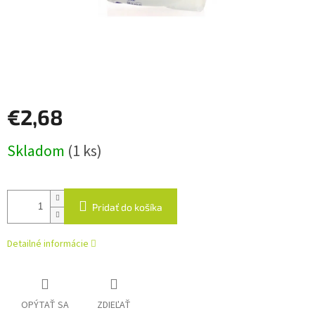
€2,68
Jednotková
Skladom
(1 ks)
cena:
Pridať do košíka
Detailné informácie
OPÝTAŤ SA
ZDIEĽAŤ