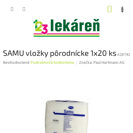
Prejsť
NÁKUP
na
obsah
KOŠÍK
SAMU vložky pôrodnícke 1x20 ks
A28742
Priemerné
Neohodnotené
Podrobnosti hodnotenia
Značka:
Paul Hartmann AG
hodnotenie
produktu
je
0,0
z
5
hviezdičiek.