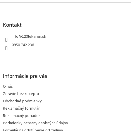
Z
á
p
ä
Kontakt
t
info
@
123lekaren.sk
i
e
0950 742 236
Informácie pre vás
O nás
Zdravie bez receptu
Obchodné podmienky
Reklamačný formulár
Reklamačný poriadok
Podmienky ochrany osobných údajov
Formulár na odstúpenie od zmluvy