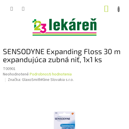
Prejsť
NÁKUP
na
obsah
KOŠÍK
SENSODYNE Expanding Floss 30 m
expandujúca zubná niť, 1x1 ks
T00901
Priemerné
Neohodnotené
Podrobnosti hodnotenia
hodnotenie
Značka:
GlaxoSmithKline Slovakia s.r.o.
produktu
je
0,0
z
5
hviezdičiek.