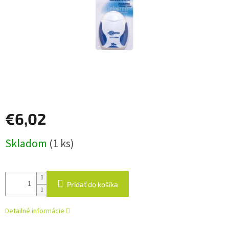
€6,02
Jednotková
Skladom
(1 ks)
cena:
Pridať do košíka
Detailné informácie