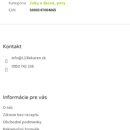
Kategória
:
Zuby a ďasná, pery
EAN
:
5000347084065
Z
á
p
ä
Kontakt
t
info
@
123lekaren.sk
i
e
0950 742 236
Informácie pre vás
O nás
Zdravie bez receptu
Obchodné podmienky
Reklamačný formulár